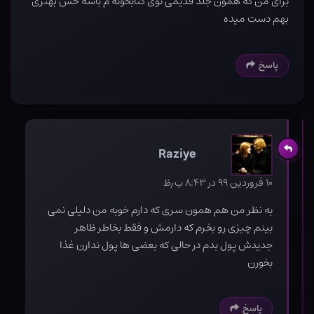
برای من که همون جلد قدیمی توی کتابخونه م باشه حس بهتری
بهم دست میده
پاسخ
Raziye
۱۰ فروردین ۹۹ در ۸:۴۳ ب٫ظ
به نظر من هم همون سری که دارم خوبه من دلیلی نمی
بینم چیزی رو بخرم که دارمش و فقط بخاطر ظاهر
جدیدش پول بدم در حالی که بعضی ها پول ندارن غذا
بخورن
پاسخ