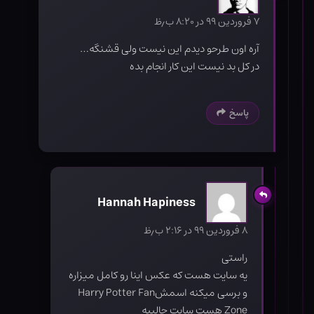
۷ فروردین ۹۹ در ۸:۲۰ ب٫ظ
آره اون طرحو دیدم این نیست ولی قشنگه…
در کل بد نیست این کار انجام بده
پاسخ
Hannah Hapiness
۸ فروردین ۹۹ در ۲:۱۶ ب٫ظ
راستی
یه سایت هست که عکس اینا رو کامل میزاره
و برسی میکنه اسمشHarry Potter Fan
Zone هست سایت جالبیه