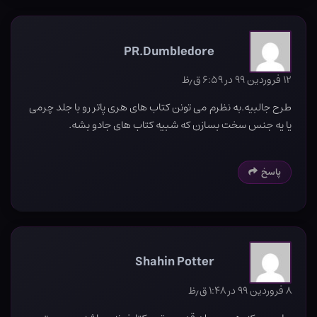
PR.Dumbledore
۱۲ فروردین ۹۹ در ۶:۵۹ ق٫ظ
طرح جالبیه.به نظرم می تونن کتاب های هری پاتر رو با جلد چرمی
یا یه جنس سخت بسازن که شبیه کتاب های جادو بشه.
پاسخ
Shahin Potter
۸ فروردین ۹۹ در ۱:۴۸ ق٫ظ