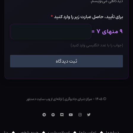
دیدگاهی می‌نویسم.
برای تأیید، حاصل عبارت زیر را وارد کنید
*
۹ منهای ۷ =
(جواب را با عدد انگلیسی وارد کنید)
© ۱۴۰۵ - مرکز دنیای جادوگری
|
ارائه‌ای از وب ‌سایت دمنتور
توییتر
اینستاگرام
یوتوب
Discord
اسپاتیفای
تلگرام
درباره ما
تماس با ما
اسپانسرشیپ
حریم شخصی
پنل