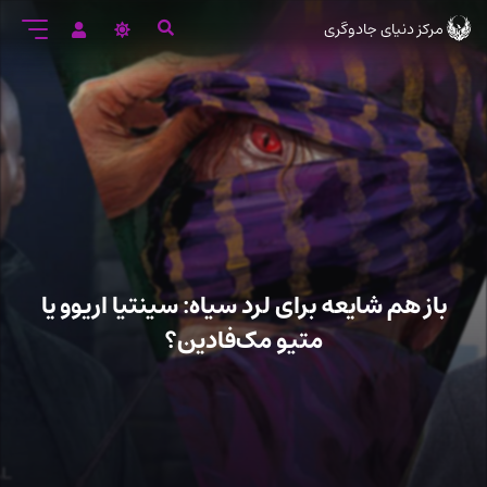
رود
مرکز دنیای جادوگری
ه
تن
صلی
باز هم شایعه برای لرد سیاه: سینتیا اریوو یا
متیو مک‌فادین؟