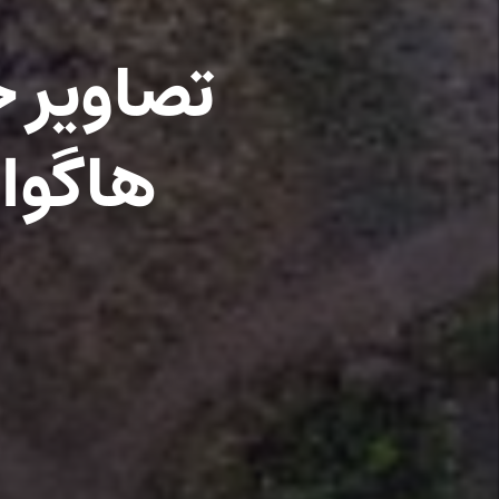
تصاویر 
هاگوار