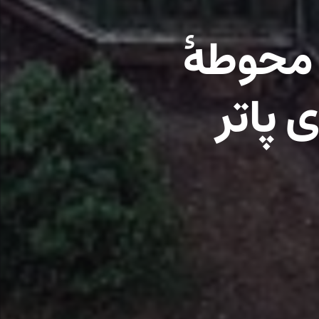
 محوطۀ
 پاتر