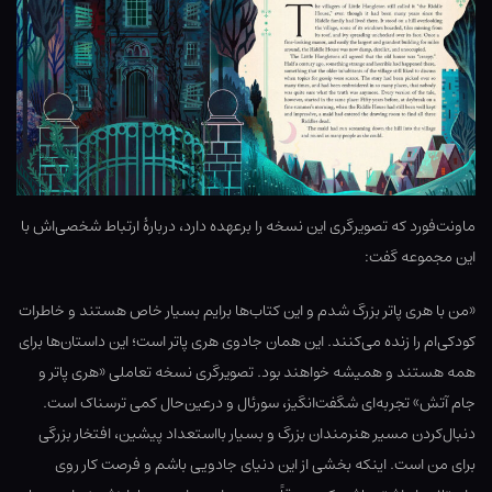
ماونت‌فورد که تصویرگری این نسخه را برعهده دارد، دربارهٔ ارتباط شخصی‌اش با
این مجموعه گفت:
«من با هری پاتر بزرگ شدم و این کتاب‌ها برایم بسیار خاص هستند و خاطرات
کودکی‌ام را زنده می‌کنند. این همان جادوی هری پاتر است؛ این داستان‌ها برای
همه هستند و همیشه خواهند بود. تصویرگری نسخه تعاملی «هری پاتر و
جام آتش» تجربه‌ای شگفت‌انگیز، سورئال و درعین‌حال کمی ترسناک است.
دنبال‌کردن مسیر هنرمندان بزرگ و بسیار بااستعداد پیشین، افتخار بزرگی
برای من است. اینکه بخشی از این دنیای جادویی باشم و فرصت کار روی