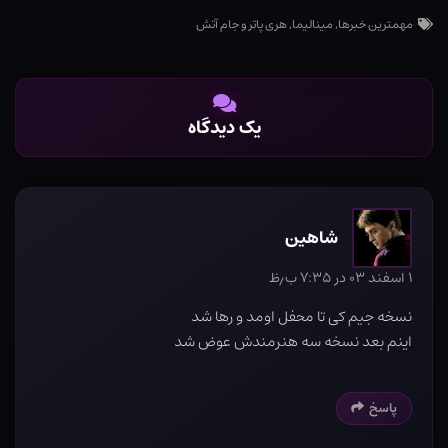
مهمترین خبرها
,
مینالیما
,
هری پاتر و جام آتش
یک دیدگاه
شاهین
۱ اسفند ۰۳ در ۷:۳۵ ب٫ظ
نسخه جیم کی تا محفل اومد و رها شد
اینم بعد نسخه سه هنرمندش عوض شد
پاسخ