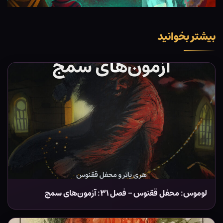
بیشتر بخوانید
لوموس: محفل ققنوس – فصل ۳۱: آزمون‌های سمج