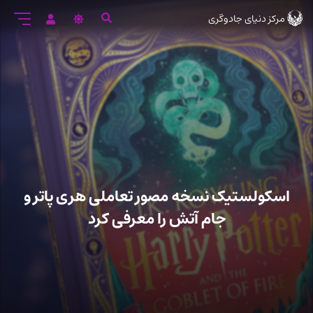
رود
مرکز دنیای جادوگری
ه
تن
صلی
اسکولستیک نسخه مصور تعاملی هری پاتر و
جام آتش را معرفی کرد