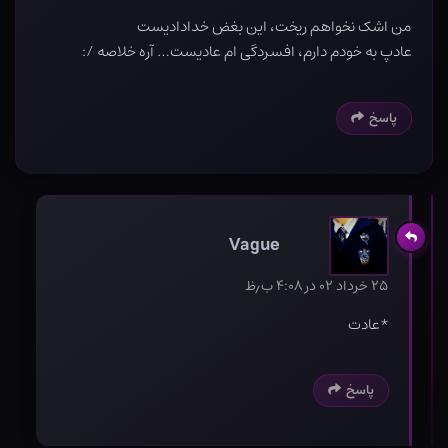
من اشک نخواهم ریخت، این بغض خدادادیست
عادپ به خودم دارم، افسردگی ام عادیست… آره خلاصه /:
پاسخ
Vague
۲۵ خرداد ۰۲ در ۴:۰۸ ب٫ظ
*عادت
پاسخ