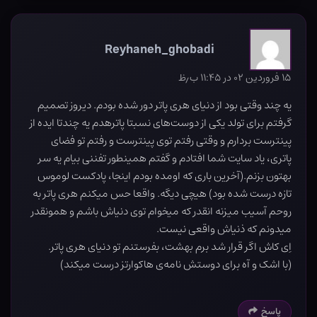
Reyhaneh_ghobadi
۱۵ فروردین ۰۲ در ۱۱:۴۵ ب٫ظ
یه چند وقتی بود از دنیای هری پاتر دور شده بودم. دیروز تصمیم
گرفتم برای تولد یکی از دوست‌های نسبتا پاترهدم یه چندتا ایده از
پینترست بردارم و وقتی رفتم توی پینترست و رفتم تو فضای
پاتری، یاد سایت شما افتادم و گفتم همینطور تفننی بیام یه سر
بهتون بزنم.(آخرین باری که اومده بودم اینجا، پادکست لوموس
تازه درست شده بود) هیچی دیگه. واقعا حس میکنم هری پاتر به
روحم آسیب میزنه انقدر که میخوام توی دنیاش باشم و همونقدر
میدونم که ذنیاش واقعی نیست.
اِی کاش اگر قرار شد برم بهشت، بفرستنم تو دنیای هری پاتر‌.
(با اشک و آه برای دوستش نامه‌ی هاکوارتز درست میکند)
پاسخ