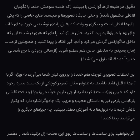
دقیق هر طبقه از هاگوارتس را ببینید (که طبقه سومش حتما با نگهبان
فلافی مشغول شده) و حتی جایگاه تصویرها و مجسمه‌های خاصی را که یکی
از آن‌ها لاکلن است و دیگری ویولت، که رفیق پایه‌ی نوشیدنی خوردن‌های خانم
چاق بود را می‌توانید پیدا کنید. حتی می‌توانید پله‌ای که هری در شب‌هایی که
داخل هاگوارتس گردش می‌کرد و آنجا گیر افتاد را پیدا کنید و همچنین از مدت
زمان رسیدن به مناطق خاص هم مطلع شوید (از سالن ورودی تا برج شمالی
حدوداً ده دقیقه طول می‌کشد!).
این لحظات تصویری کوچک هم خنده را بر روی لبان شما می‌آورد، به ویژه اگر با
آن‌ها از قبل آشنا باشید. به عنوان مثال، تصویر کوچکی از یک سبد میوه وجود
دارد که خیلی ویژه است (اگر بدانید از چی داریم حرف می‌زنیم!) و بافت نقاشی
بارناباس بارمی نیز به داستان عجیب و غریب یک جادوگر اشاره دارد که یکبار
تلاش کرده تا به ترول‌ها باله آموزش دهد. ببینید چه چیزهای دیگری را
می‌توانید پیدا کنید!
اگر بخواهید برای ساعت‌ها و ساعت‌ها روی این صفحه زل بزنید، شما را مقصر