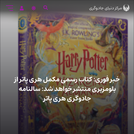
رود
مرکز دنیای جادوگری
ه
تن
صلی
خبر فوری: کتاب رسمی مکمل هری پاتر از
بلومزبری منتشر خواهد شد: سالنامه
جادوگری هری پاتر