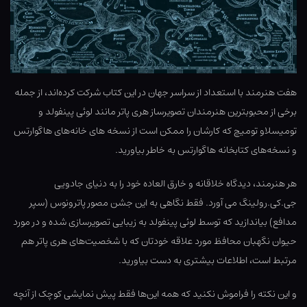
هفت هنرمند با استعداد از سراسر جهان در این کتاب شرکت کرده‌اند، از جمله
برخی از محبوبترین هنرمندان تصویرساز هری پاتر مانند لوئی پینفولد و
تومیسلاو تومیچ که کارشان را ممکن است از نسخه های خانه‌های هاگوارتس
و نسخه‌های کتابخانه هاگوارتس به خاطر بیاورید.
هر هنرمند، دیدگاه خلاقانه و خارق العاده خود را به دنیای جادویی
جی.کی.رولینگ می آورد. فقط نگاهی به این جشن مصور پاترونوس (سپر
مدافع) بیاندازید که توسط لوئی پینفولد به زیبایی تصویرسازی شده و در مورد
حیوان نگهبان محافظ مورد علاقه خودتان که با شخصیت‌های هری پاتر هم
مرتبط است، اطلاعات بیشتری به دست بیاورید.
و این نکته را فراموش نکنید که همه این‌ها فقط پیش نمایشی کوچک از آنچه