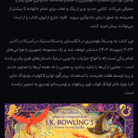
بخش کودکان انتشارات بلومزبری با افتخار سالنامه جادوگری هری پاتر را
معرفی می‌کند. کتابی جدید و پر از رنگ و لعاب برای تمام خانواده تا بیشتر از
همیشه به عمق دنیای جادوگری بروید. افراد خارج از ایران کتاب را
از اینجا
می‌توانند پیش‌خرید کنند.
این کتاب به وسیلهٔ بلومزبری در انگلستان و اسکلاستیک در آمریکا در اکتبر
۲۰۲۳ (مهرماه ۱۴۰۲) منتشر خواهد شد و یک مجموعه تصویری با طراحی‌های
تمام رنگی است که با انواع جزئیات جادویی دربارهٔ داستان‌های هری پاتر پر شده
است – بعضی از آن‌ها را شاید بدانید و بعضی را نه، همه آن‌ها با تصاویر جدید
و زیبا توسط هفت هنرمند با استعداد، پیتر گُوز، لوئیز لاکهارت، ویتونگ مای،
الیا موزا، فام کوانگ فوک، لوی پینفولد و تومیسلاو تومیچ به تصویر درآمده
است.