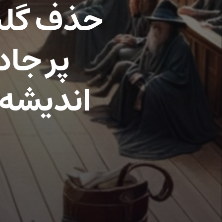
حذف گلبس
پر جا
اندیشه 