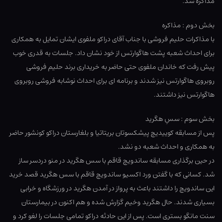
مذاکره شد.
بخش دوم : مذاکره
با مذاکرات حلیم فروشی با جناب آقای دراکو ملفوی ایشان تمایل به همکاری
برای احداث شعبه پشت هاگوارتس از خود نشان داد. جلسات به قدری خوب
پیش رفت که خاندان ملفوی حتی حاضر به خریداری برند حلیم فروشی
روبروی هاگوارتس نیز شدند و برنامه ای برای احداث نوشابه فروشی روبروی
هاگوارتس نیز داشتند.
بخش سوم : سسِ هگرید
پس از مسابقه کوییدیچ پیشکسوتان بریتاتیا و بلغارستان دراکو کونشور حاضر
به همکاری و احداث شعبه دو نشد.
در حین برگذاری مسابقه ساندویچ قاقم با سس هگرید در منو دردسر ساز
شد. کسانی که با گفتن ورد اکسیو ساندویچ قاقم با سس هگرید قصد خرید
این ساندویچ را داشتند باعث به پرواز در آمدن هگرید در ورزشگاه و خرابی
بسیاری شدند. حال هگرید وخیم گزارش شده و هم اکنون در بیمارستان
سنت مانگو بستری است. پس از این حادثه دراکو تمامی جلسات را لغو کرد و