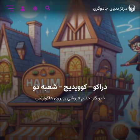
رود
مرکز دنیای جادوگری
ه
تن
صلی
دراکو – کوویدیچ – شعبه دو
خبرنگار: حلیم فروشی روبروی هاگوارتس