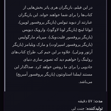
در این فیلم، بازیگران هری پاتر بخش‌هایی از
کتاب‌ها را برای شما خواهند خواند. این بازیگران
عبارتند از دیوید تیولس (بازیگر پروفسور لوپین)،
ایوانا لینچ (بازیگر لونا لاوگود)، وارویک دیویس
(بازیگر پروفسور فلیت‌ویک)، میریام مارگولیس
(بازیگر پروفسور اسپراوت) و مارک ویلیامز (بازیگر
آرتور ویزلی). علاوه بر این جیم کی، طراح کتاب‌های
رولینگ را خواهیم دید که تصویر سازی دنیای
جادویی را برای ما روشن خواهد کرد. صداگذار این
مستند ایملدا استاونتون (بازیگر پروفسور آمبریج)
می‌باشد.
مدت:
۵۷ دقیقه
تولیدکننده:
جنت لی