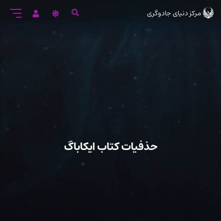
رود
مرکز دنیای جادوگری
ه
تن
صلی
حذفیات کتاب ایکاباگ