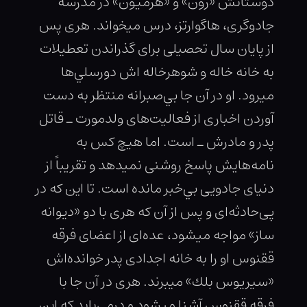
دوستانش «رون» و «هرميون» در مدرسه
جادوگرى، هاگوارتز، درس ميخواند. هرى پس
از پايان سال تحصيلى براى گذراندن تعطيلات
به خانه خاله و شوهرخاله اش دورسلي‌ها
ميرود. او در آن جا بي‌صبرانه منتظر به دست
آوردن اخبارى از فعاليت‌هاى ولدمورت ـ قاتل
پدر و مادرش ـ است. اما هيچ كس به
نامه‌هايش پاسخ روشنى نميدهد و تقريباً از
دنياى جادويى بي‌خبر مانده است. تا اين كه در
پى‌حادثه‌اى و پس از آن كه هرى با دو «ديوانه
ساز» مواجه ميشود، عده‌اى از اعضاى فرقه
ققنوس او را به خانه اجدادى پدر خوانده‌اش
«سيريوس بلك» ميبرند. هرى در آن جا با
فرقه ققنوس آشنا ميشود و درمي‌يابد كه اين