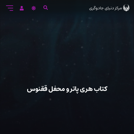
رود
مرکز دنیای جادوگری
ه
تن
صلی
کتاب هری پاتر و محفل ققنوس