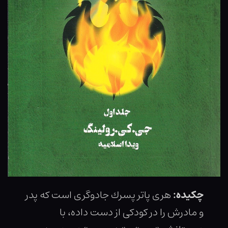
چکیده:
هرى پاتر پسرك جادوگرى است كه پدر
و مادرش را در كودكى از دست داده، با