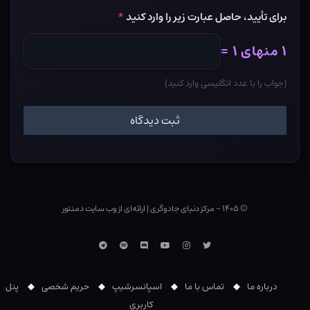
برای تأیید، حاصل عبارت زیر را وارد کنید
*
۱ منهای ۱ =
(جواب را با عدد انگلیسی وارد کنید)
© ۱۴۰۵ - مرکز دنیای جادوگری
|
ارائه‌ای از وب ‌سایت دمنتور
توییتر
اینستاگرام
یوتوب
Discord
اسپاتیفای
تلگرام
درباره ما
تماس با ما
اسپانسرشیپ
حریم شخصی
پنل
کاربری