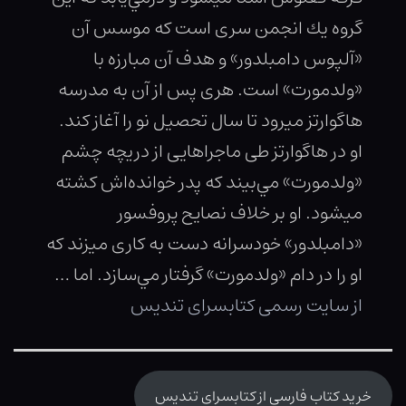
گروه يك انجمن سرى است كه موسس آن
«آلپوس دامبلدور» و هدف آن مبارزه با
«ولدمورت» است. هرى پس از آن به مدرسه
هاگوارتز ميرود تا سال تحصيل نو را آغاز كند.
او در هاگوارتز طى ماجراهايى از دريچه چشم
«ولدمورت» مي‌بيند كه پدر خوانده‌اش كشته
ميشود. او بر خلاف نصايح پروفسور
«دامبلدور» خودسرانه دست به كارى ميزند كه
او را در دام «ولدمورت» گرفتار مي‌سازد. اما …
از سایت رسمی کتابسرای تندیس
خرید کتاب فارسی از کتابسرای تندیس