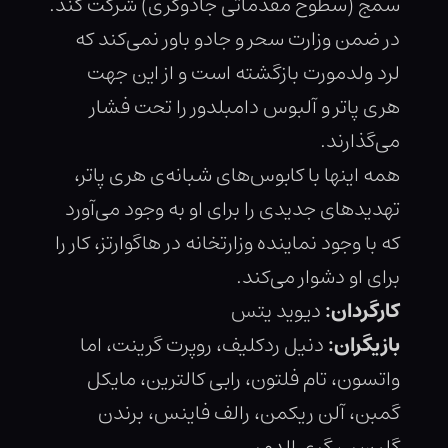
سمج (سطوح مقدماتی جادوگری) شرکت کند.
در ضمن وزارت سحر و جادو باور نمی‌کند که
لرد ولدمورت بازگشته است و از این جهت
هری پاتر و آلبوس دامبلدور را تحت فشار
می‌گذارند.
همه اینها با کابوس‌های شبانه‌ی هری پاتر،
تهدیدهای جدیدی را برای او به وجود می‌آورد
که با وجود نماینده وزارتخانه در هاگوارتز، کار را
برای او دشوار می‌کند.
کارگردان:
دیوید یتس
بازیگران:
دنیل ردکلیف، روپرت گرینت، اما
واتسون، تام فلتون، رابی کالترین، مایکل
گمبن، آلن ریکمن، رالف فاینس، برندن
گلیسن، گری الدمن