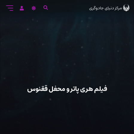
رود
مرکز دنیای جادوگری
ه
تن
صلی
فیلم هری پاتر و محفل ققنوس