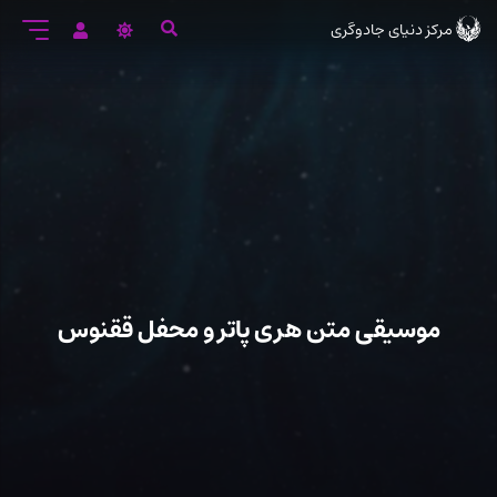
رود
مرکز دنیای جادوگری
ه
تن
صلی
موسیقی متن هری پاتر و محفل ققنوس