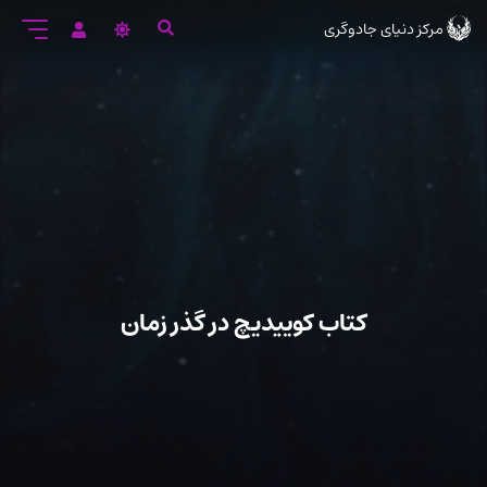
رود
مرکز دنیای جادوگری
ه
تن
صلی
کتاب کوییدیچ در گذر زمان