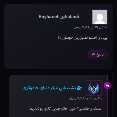
Reyhaneh_ghobadi
۳۰ تیر ۹۹ در ۱۱:۵۴ ب٫ظ
پی دی افشو نمیزارین خودتون؟!
پاسخ
پشتیبانی مرکز دنیای جادوگری
۳۱ تیر ۹۹ در ۹:۴۸ ب٫ظ
نسخه‌ی فارسی؟ خیر. اجازه چنین کاری رو نداریم.