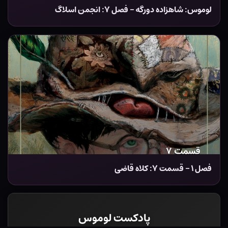
لوموس: شاهزاده دورگه – فصل ۷: انجمن اسلاگ
فصل ۱ – قسمت ۷: کلاه قاضی
پادکست لوموس