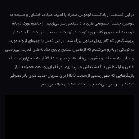
در این قسمت از پادکست لوموس همراه با امید، میلاد، خشایار و ملیحه به
دومین جلسهٔ خصوصی هری با دامبلدور سر می‌زنیم. از خاطرهٔ بورک دربارهٔ
گردنبند اسلیترین که مروپه گونت در نهایت استیصال فروخت، تا بازدید از
پرورشگاهی که تام ریدل در اون بزرگ شد. در این فصل با چهره‌ای از ولدمورت
در کودکی روبه‌رو می‌شیم که از همون سنین پایین نشانه‌های قدرت، بی‌رحمی
و تمایل به سلطه رو نشون می‌داد. همچنین به علاقهٔ او به جمع‌آوری اشیاء
خاص و ارتباطش با گذشته‌اش می‌پردازیم. در آخر اپیزود هم همراه با ایاز
بازیگرهایی که بطور رسمی از سمت HBO برای سریال جدید هری پاتر معرفی
شدند رو بررسی می‌کنیم و از حاشیه‌هاش حرف می‌زنیم.