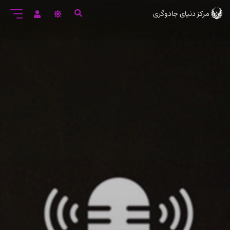
رود
مرکز دنیای جادوگری
ه
تن
صلی