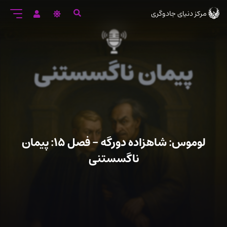
رود
مرکز دنیای جادوگری
ه
تن
صلی
لوموس: شاهزاده دورگه – فصل ۱۵: پیمان
ناگسستنی