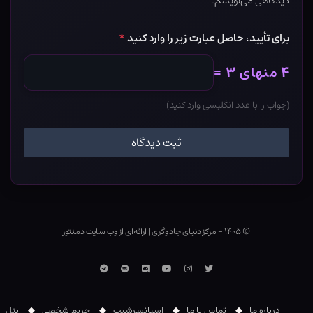
دیدگاهی می‌نویسم.
برای تأیید، حاصل عبارت زیر را وارد کنید
*
۴ منهای ۳ =
(جواب را با عدد انگلیسی وارد کنید)
© ۱۴۰۵ - مرکز دنیای جادوگری
|
ارائه‌ای از وب ‌سایت دمنتور
توییتر
اینستاگرام
یوتوب
Discord
اسپاتیفای
تلگرام
درباره ما
تماس با ما
اسپانسرشیپ
حریم شخصی
پنل