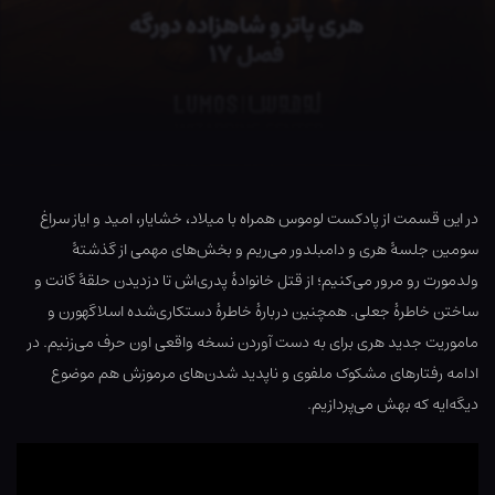
در این قسمت از پادکست لوموس همراه با میلاد، خشایار، امید و ایاز سراغ
سومین جلسهٔ هری و دامبلدور می‌ریم و بخش‌های مهمی از گذشتهٔ
ولدمورت رو مرور می‌کنیم؛ از قتل خانوادهٔ پدری‌اش تا دزدیدن حلقهٔ گانت و
ساختن خاطرهٔ جعلی. همچنین دربارهٔ خاطرهٔ دستکاری‌شده اسلاگهورن و
ماموریت جدید هری برای به دست آوردن نسخه واقعی اون حرف می‌زنیم. در
ادامه رفتارهای مشکوک ملفوی و ناپدید شدن‌های مرموزش هم موضوع
دیگه‌ایه که بهش می‌پردازیم.