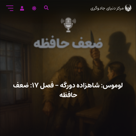
رود
مرکز دنیای جادوگری
ه
تن
صلی
لوموس: شاهزاده دورگه – فصل ۱۷: ضعف
حافظه