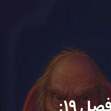
لوموس: شاهزاده دورگه – فصل ۱۹: