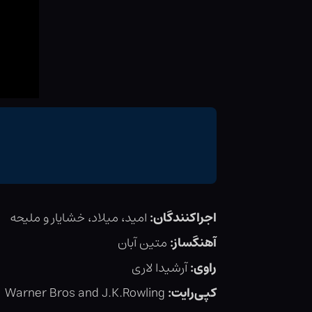
اجراکنندگان:
امید، میلاد، خشایار و ملیحه
آهنگساز:
متین آبان
راوی:
آرشیدا لاری
کپی‌رایت:
Warner Bros and J.K.Rowling