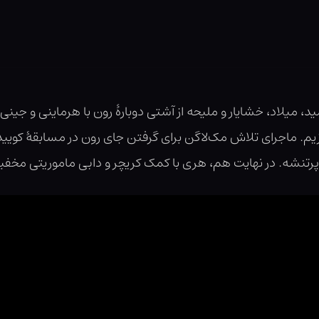
 میلاد، خشایار و ملیحه از آشتی دوبارهٔ رون با هرماینی و جینی
زیم. ماجرای تلاش مک‌لاگن برای گرفتن جای رون در مسابقهٔ کوی
نشه. در نهایت هم، هری با کمک کریچر و دابی ماموریتی مخفیانه