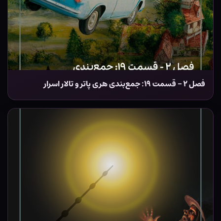
فصل ۲ – قسمت ۱۹: جمع‌بندی هری پاتر و تالار اسرار