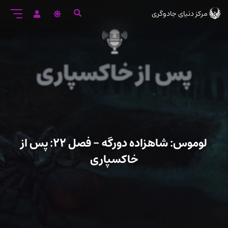
رود
مرکز دنیای جادوگری
ه
تن
صلی
لوموس: شاهزاده دورگه – فصل ۲۲: پس از
خاکسپاری