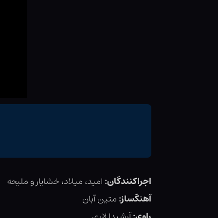
اجراکنندگان:
امید، میلاد، خشایار و ملیحه
آهنگساز:
متین آبان
راوی:
آرشیدا لاری