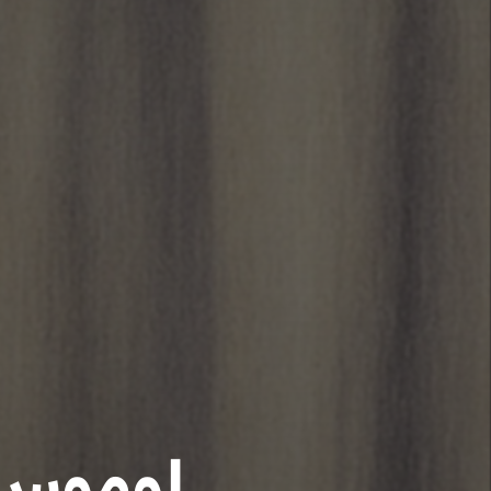
لوموس: