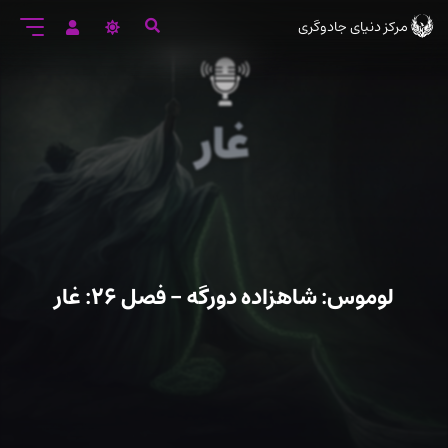
رود
مرکز دنیای جادوگری
ه
تن
صلی
لوموس: شاهزاده دورگه – فصل ۲۶: غار