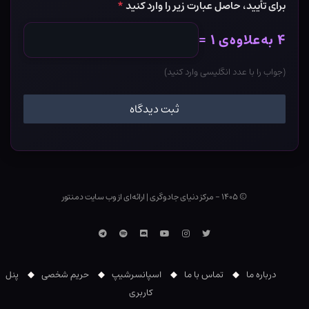
برای تأیید، حاصل عبارت زیر را وارد کنید
*
۴ به‌علاوه‌ی ۱ =
(جواب را با عدد انگلیسی وارد کنید)
© ۱۴۰۵ - مرکز دنیای جادوگری
|
ارائه‌ای از وب ‌سایت دمنتور
توییتر
اینستاگرام
یوتوب
Discord
اسپاتیفای
تلگرام
درباره ما
تماس با ما
اسپانسرشیپ
حریم شخصی
پنل
کاربری