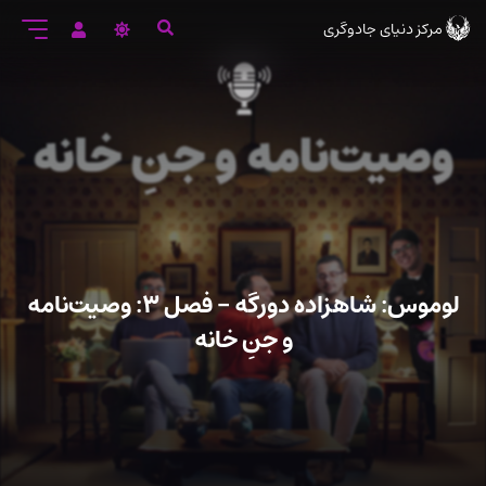
رود
مرکز دنیای جادوگری
ه
تن
صلی
لوموس: شاهزاده دورگه – فصل ۳: وصیت‌نامه
و جنِ خانه