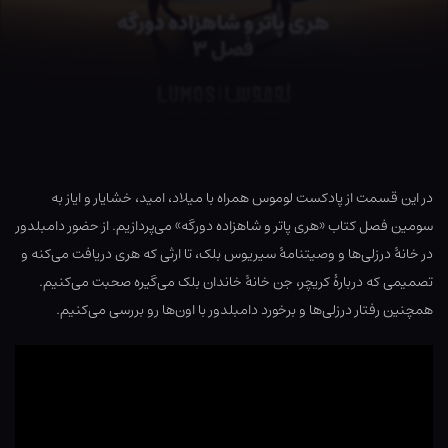
در این قسمت از پادکست لوموس همراه با میلاد، امید، خشایار و ایاز به
سومین فصل کتاب «هری پاتر و شاهزاده دورگه» می‌پردازیم. از حضور دامبلدور
در خانهٔ درزلی‌ها و وصیتنامهٔ سیریوس بلک، تا ارثی که هری دریافت می‌کنه و
تصمیمی که دربارهٔ کریچر، جن خانهٔ خاندان بلک می‌گیره صحبت می‌کنیم.
همچنین رفتار درزلی‌ها و برخورد دامبلدور با اون‌ها رو بررسی می‌کنیم.