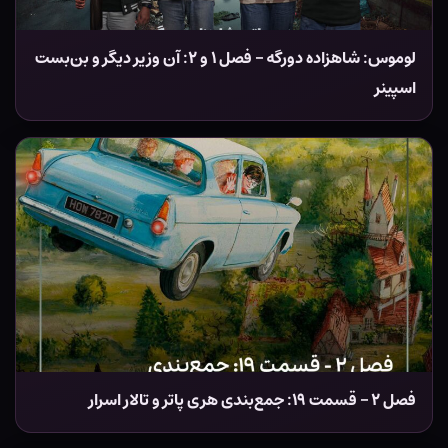
لوموس: شاهزاده دورگه – فصل ۱ و ۲: آن وزیر دیگر و بن‌بست
اسپینر
فصل ۲ – قسمت ۱۹: جمع‌بندی هری پاتر و تالار اسرار