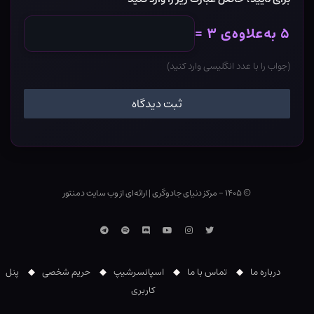
۵ به‌علاوه‌ی ۳ =
(جواب را با عدد انگلیسی وارد کنید)
© ۱۴۰۵ - مرکز دنیای جادوگری
|
ارائه‌ای از وب ‌سایت دمنتور
توییتر
اینستاگرام
یوتوب
Discord
اسپاتیفای
تلگرام
درباره ما
تماس با ما
اسپانسرشیپ
حریم شخصی
پنل
کاربری