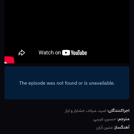
اجراکنندگان:
امید، میلاد، خشایار و ایاز
مترجم:
حسین غریبی
آهنگساز:
متین آبان