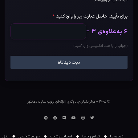
برای تأیید، حاصل عبارت زیر را وارد کنید
*
۶ به‌علاوه‌ی ۳ =
(جواب را با عدد انگلیسی وارد کنید)
© ۱۴۰۵ - مرکز دنیای جادوگری
|
ارائه‌ای از وب ‌سایت دمنتور
توییتر
اینستاگرام
یوتوب
Discord
اسپاتیفای
تلگرام
درباره ما
تماس با ما
اسپانسرشیپ
حریم شخصی
پنل