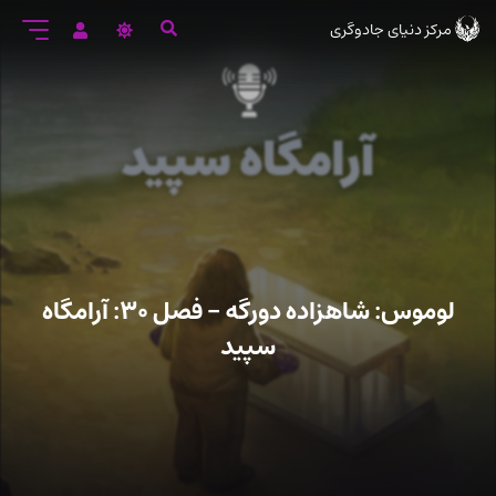
رود
مرکز دنیای جادوگری
ه
تن
صلی
لوموس: شاهزاده دورگه – فصل ۳۰: آرامگاه
سپید