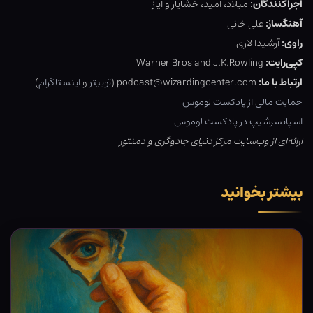
اجراکنندگان:
میلاد، امید، خشایار و ایاز
آهنگساز:
علی خانی
راوی:
آرشیدا لاری
کپی‌رایت:
Warner Bros and J.K.Rowling
ارتباط با ما:
podcast@wizardingcenter.com (
توییتر
و
اینستاگرام
)
حمایت مالی از پادکست لوموس
اسپانسرشیپ در پادکست لوموس
ارائه‌ای از وب‌سایت مرکز دنیای جادوگری و دمنتور
بیشتر بخوانید