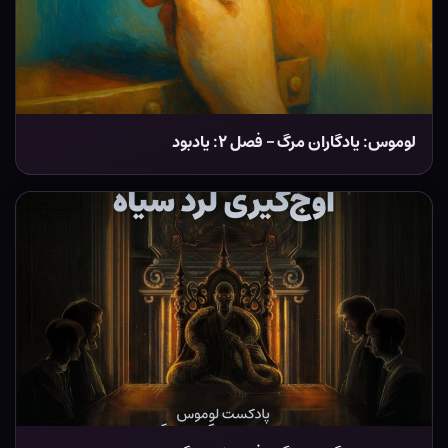
لوموس: یادگاران مرگ – فصل ۲: یادبود