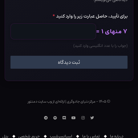
برای تأیید، حاصل عبارت زیر را وارد کنید
*
۷ منهای ۱ =
(جواب را با عدد انگلیسی وارد کنید)
© ۱۴۰۵ - مرکز دنیای جادوگری
|
ارائه‌ای از وب ‌سایت دمنتور
توییتر
اینستاگرام
یوتوب
Discord
اسپاتیفای
تلگرام
درباره ما
تماس با ما
اسپانسرشیپ
حریم شخصی
پنل