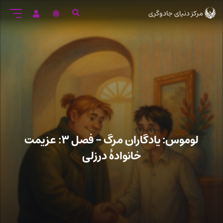
رود
مرکز دنیای جادوگری
ه
تن
صلی
لوموس: یادگاران مرگ – فصل ۳: عزیمت
خانوادهٔ درزلی