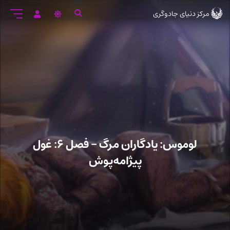
رود
مرکز دنیای جادوگری
ه
تن
صلی
لوموس: یادگاران مرگ – فصل ۶: غول
پیژامه‌پوش