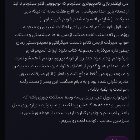
من اینقدر بازی کامپیوتری میکردم که نوجوونی فکر میکردم تا ابد
از دسته بازی جدا نمیشم . اما الان هفت ساله که دیگه بازی
نمیکنم .( شایدم افسرده شدم خودم خبر ندارم . )
اما بقول خودت آدم افسوس اون لحظات شیرین رو میخوره .
روزهایی که باسنت تخت میشد از بس یه جا میشستی و دستات
خواب میرفت از بس کتابو دستت میگرفتی و نمیدونستی زمان
چطور داره میگذره . مجموعه کتاب بنیاد ایزاک آسیموف رو
میخوندم .یادم میاد چند روز از خونه بیرون نرفتم تا همشو تموم
کنم . صدای هیچ کدوم از اعضای خانواده رو نمیشنیدم ، میرفتن
و میومدن و من فقط موقع شام و ناهار از اتاق میرفتم بیرون .
مادرم نگران شده بود و به بابام میگفت این پسر از دست رفت
.حواست به بقیه باشه .
امیدوارم نویل عزیز روزی برسه وضع مملکت جوری باشه که
استرس و دغدغه ها کاهش پیدا کنند و ما بتونیم دوباره روی مبل
راحتی لم بدیم و چای در کنار و یار در دست ، از غوطه ور شدن در
سرزمین عجایب ، نهایت لذت رو ببریم .