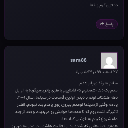
دمتون گرم واقعا
پاسخ
sara88
۲۷ اسفند ۹۹ در ۵:۱۳ ب٫ظ
سلام به رفقای پاتر هدم.
منم یک دهه شصتیم که اشناییم با هری پاتر برمیگرده به اوایل
دهه هشتاد. اونم با دیدن اولین قسمت در سینما، سال ۲۰۰۱.
یادمه وقتی از سینما اومدم بیرون روی پاهام بند نبودم. انقدر
تاثیر گذاشت روم که تا مدت‌ها خوابش رو می‌دیدم و بعد از چند
ماه شروع کردم به خوندن کتاب‌ها.
همه‌ی حرف‌هایی که شادی زد از فعالیت هاشون در مدرسه من رو