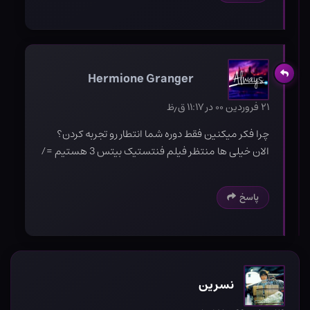
Hermione Granger
۲۱ فروردین ۰۰ در ۱۱:۱۷ ق٫ظ
چرا فکر میکنین فقط دوره شما انتطار رو تجربه کردن؟
الان خیلی ها منتظر فیلم فنتستیک بیتس 3 هستیم =/
پاسخ
نسرین