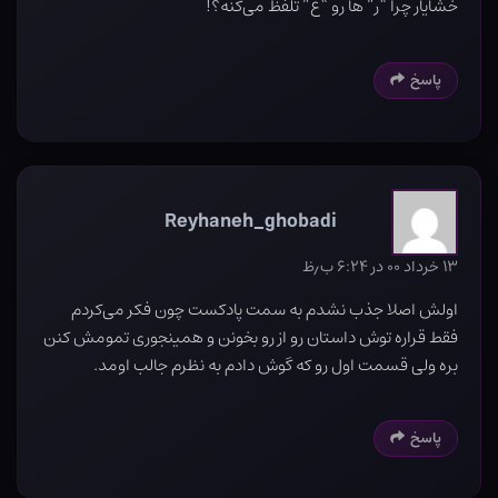
خشایار چرا “ر” ها رو “غ” تلفظ می‌کنه؟!
پاسخ
Reyhaneh_ghobadi
۱۳ خرداد ۰۰ در ۶:۲۴ ب٫ظ
اولش اصلا جذب نشدم به سمت پادکست چون فکر می‌کردم
فقط قراره توش داستان رو از رو بخونن و همینجوری تمومش کنن
بره ولی قسمت اول رو که گوش دادم به نظرم جالب اومد.
پاسخ