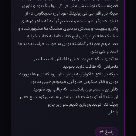
فضوله سبک نوشتنش مثل جی کی رولینگ بود و تئوری
میگه در واقع جی کی رولینگ خود اون خبرنگارس که از
دنیای جادوگرا طرد شده و تصمیم گرفته که ماجرای هری
پاتر رو بنویسه و بعدش در دنیای مشنگ ها مشهور شده و
مشنگ ها فکر میکنن این کتاب فقط یه کتاب تخیلیه.
بعد مردم هم نظر گذاشته بودن به خودت جرئت نده به ما
امید واهی بدی.
یه تئوری دیگه هم بود خیلی دلخراش خییییلللییی
دلخراش اگه طاقت دارید بخونید
میگه در واقع هاگوارتز یه تیمارستان بود که اون ها دیوونه
بودن و فکر میکردن جادوگرن میدونم خیلی بد بود
کاش پیام منم توی پادکست اگه جالب بود بخونید
ان شاء الله تو بهشت خدا برامون یه زمین کوییدیچ خفن
ردیف کنه کوییدبچ بازی کنیم سوار بر جارو
یا علی.
پاسخ