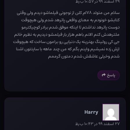
۲۹ اسفند ۹۹ در ۱۰:۵۷ ب٫ظ
سلام من متولد ۷۸ام کلن از نوجونی فیلماشو دیدم ولی وقتی
کتابشو خونودم به معنای واقعی پاترهد شدم ولی هیچوقت
دوست پاترهد نداشتم تا اینکه موفق شدم برادر کوچیکترمو
ملترهدش کنم الانم باهم هزار بار فیلمشو دیدیم به نظرم خانم
جی کی رولینگ بهترینه یک دنیایی رو برامون ساخت که هیچوقت
ازش زده نمیشیم واینم بگم که من چند ماهه با سایتتون اشنا
شدم وخیلی عاشقش شدم دمتون گرممم
پاسخ
Harry
۲۷ اسفند ۹۹ در ۱۰:۴۳ ب٫ظ