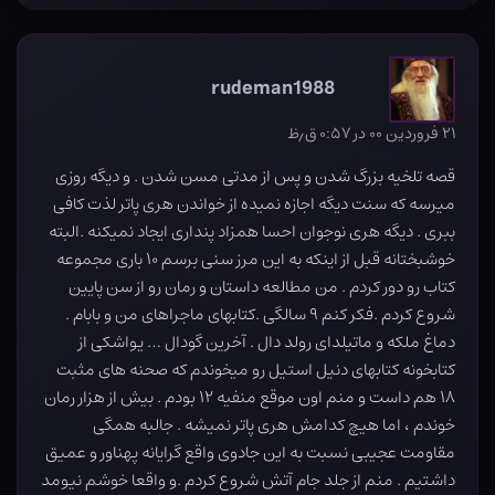
rudeman1988
۲۱ فروردین ۰۰ در ۰:۵۷ ق٫ظ
قصه تلخیه بزرگ شدن و پس از مدتی مسن شدن . و دیگه روزی
میرسه که سنت دیگه اجازه نمیده از خواندن هری پاتر لذت کافی
ببری . دیگه هری نوجوان احسا همزاد پنداری ایجاد نمیکنه .البته
خوشبختانه قبل از اینکه به این مرز سنی برسم ۱۰ باری مجموعه
کتاب رو دور کردم . من مطالعه داستان و رمان رو از سن پایین
شروع کردم .فکر کنم ۹ سالگی .کتابهای ماجراهای من و بابام .
دماغ ملکه و ماتیلدای رولد دال . آخرین گودال … یواشکی از
کتابخونه کتابهای دنیل استیل رو میخوندم که صحنه های مثبت
۱۸ هم داست و منم اون موقع منفیه ۱۲ بودم . بیش از هزار رمان
خوندم ، اما هیچ کدامش هری پاتر نمیشه . جالبه همگی
مقاومت عجیبی نسبت به این جادوی واقع گرایانه پهناور و عمیق
داشتیم . منم از جلد جام آتش شروع کردم .و واقعا خوشم نیومد