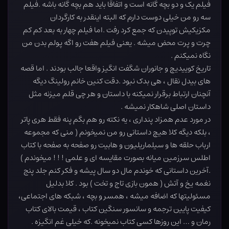
فیلم یک و دو بچه گانه است و اتفاقا باید هم بچه گانه باشه .فیلم
سه رو من خیلی دوست دارم که البته اینقدر به کارگردان
مکزیکیش توپیدن که جمع کرد رفت .اما فیلم چهار به بعد کم کم
چرت و پرت محض میشه . یعنی فیلم هفت رو اگه پولم بدن من
نگاه نمیکنم .
تاریخ کوییدیچ و جانوران شگفت انگیز واقعا جالب بودند . اما قصه
های بیدل نقال ، هی بدک نبود .دقت کنین خانم رولینگ دیگه
آنچنان ارتباط برقرار نمیکنه با داستان و هر چی قلم میزنه مثل
داستان اصلی شاهکار نمیشه .
در مورد عدم همزاد پنداری ، یه نکته رو هم بگم پنه فقط هری پاتر
، بلکه دیگه کلا هیچ داستانی رو من نمیخونم ( منی که مجموعه
ارباب حلقه ها و سیلماریلیون و هابیت رو صفحه به صفحه با کتاب
اطلس سرزمین میانه بصورت مقایسه ای و علمی ! ! ! میخوندم )
.آخرین داستانی که خوندم مال دو سال پیشه و فکر کنم جلد پنج
نغمه یخ و آتش ( همون بازی تاج و تخت ) بود . کلا بدلیل
مسئولیتها که اضافه میشه ، همسر و بچه ، شبکه های اجتماعی،
کیفیت پایین ترجمه و سانسور سنگین کتاب ، قیمت بالای کتاب
رمان و … این روزها کسی کتاب نمیخونه .که خیلی غم انگیزه .