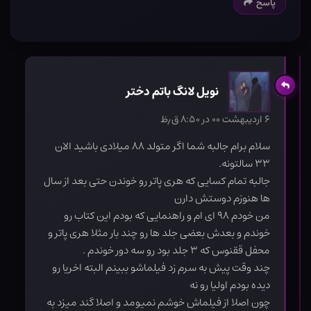
پاسخ
نویل لانگ باتم دختر
۶ اردیبهشت ۰۰ در ۸:۵۰ ق٫ظ
سلام برام جالبه شما اگر متولد ۸۸ میلادی باشید الان
۳۳ سالتونه.
جالبه تمام کسایی که هری پاتر رو خوندن حتی بعد از سال
ها هنوزم دوستش دارن
من خودم ۹۸ ای ام و راهنمایی که بودم این کتاب رو
خوندم و بعدش بعضی جلد ها رو چند بار مثلا هری پاتر و
محفل ققنوس که ۳ جلد بود رو سه دور خوندم .
چند وقت پیش به سرم زد فیلماشو ببینم البته اخریا رو
دیده بودم اولیا رو نه
چون اصلا از فیلماش خوشم نمیومد و اصلا گند میزد به