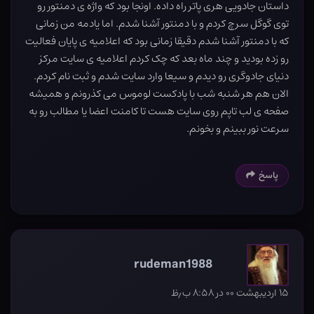
داستان جادویی هری پاتر راه داده. اونجا بود که واژه ی دمنتور رو
توی گوگل سرچ کردم و با دمنتور آشنا شدم. اما یادمه من زمانی
که با دمنتور آشنا شدم دقیقا زمانی بود که اعلامیه ی پایان فعالیت
رو زده بودید و چند ماه بعد که چک کردم اعلامیه ی سایت مرکز
دنیای جادوگری رو دیدم و سیعا وارد سایت شدم و ثبت نام کردم.
الان هم هر شنبه شب با پادکست لوموس می کذرونم و همیشه
صفحه ی لب تاپم روی سایت هست تا کامنت اعضا یا مطالب رو به
سرعت نور ببینم و بخونم.
پاسخ
rudeman1988
۱۵ اردیبهشت ۰۰ در ۸:۵۸ ب٫ظ