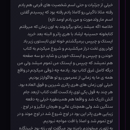
خیلی از جزئیات و حتی اسم شخصیت های فرعی هم یادم
رفته مثلا ناگینی رو کاملا یادم رفته بود که پرسیدم گفتن
اسم مار ولدمورت و من یادم اومد تازه)
خلاصه اگه میشد زمانو برگردوند به اون زمان که میرفتم
کتابخونه حسینیه ارشاد با هری پاتر و البته بعد خرید
ایستک و چیپس برمیگشتم خونه توی تابستون زیر باد
کولر روی تخت دراز میکشیدم و شروع میکردم به کتاب
خوندن و چیپس و ایستک خوردن و شاید دو سه صفحه
هم نمیشد که چیپس و ایستک من تموم میشد ولی من
دیگه کامل غرق کتاب بود .یادمه چه ذوقی میکردم در واقع
همه ی ما یه زمانی از عمرمون رو تو هاگوارتز بودیم.
خیلی اون زمان های هری پاتری شیرین و فوق العاده بود.
هر چند به قول یکی توی پادکست گفت کتاب ازبعد جام
آتش تاریک شد و واقعا هم همینطوره خیلی یه دفعه
سنگین شد ولی همچنان عالی و هیجان انگیز و در اوج .
زیبایی هری پاتر این بود در اوج شروع شد در اوج موند و در
اوج تموم شد و اصلا با افت مواجه نبودیم.
یه تئوری میخوندم بامزه بود میگفت اون زنه بود خبرنگاره