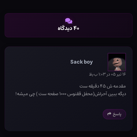
۴۰ دیدگاه
Sack boy
۱۶ تیر ۰۵ در ۱:۰۳ ب٫ظ
مقدمه ش ۴۵ دقیقه ست
دیگه ببین آحراش(محفل ققنوس ۱۰۰۰ صفحه ست ) چی میشه!
پاسخ