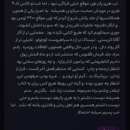
. تب هری پاتر اون موقع خیلی فراگیر نبود ، اما خب تو کلاس ۴،۵
نفری در موردش صحبت میکردن همیشه . به اصرار یکی از همون
همکلاسیها از جلد یکش شروع کردم که اون موقع ۲۲۰۰ تومن بود
. و انگار دفترچه خاطرات تام ریدل بود که منو بداخلش کشوند .
جوری میخکوبم کرد که هیچ کتابی نکرده بود . معمایی تر از آثار
آگاتا کریستی . ترسناک تر از ده سیاهپوست کوچولو . تخیلی تر از
آثار رولد دال . و در عین حال واقعی همچون اتفاقات روزمره . یادم
میاد جلد فرمان ققنوس که منتشر شد از دو ماه قبلش پول
دادیم کتابفروشی که برامون کنار بزاره . و چه روزهای سختی بود
انتظار ترجمه و چاپ . کسایی که منتظر فصل آخر لاست ، فرار از
زندان . بریکینگ بد ، گیم آو ترونز و … غیره بودن میفهمن این
انتظار چه جوری بوده .و گرنه این روزها هیچ کس یرای یه کتاب
اینقدر چشم براه نمیمونه. صحبت زیاد شد . بگذریم . منم
همیشه دوست داشتم با یه هری پاترهد دوست بشم و حتی
دوست داشتم همسرم هم اهل رمان و فانتزی باشه که نشد . اما
خب پسرم میشه احتمالا.