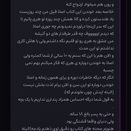
و رون هم میخواد ازدواج کنه
خلاصه بعد خوندن این کتاب اصلا فیل من چند روزیست
یاد هندستون کرده و کلا همش چند روزه تو هری پاترم تا
این که سر ازینجا دراوردم نمیدونم چه جوری اصلا
که دیدم اوووووف چه قدر طرفدار های دو آتیشه
من عشق به هری رو تو قلبم نگه داشتم ولی با هاش کاری
نداشتم تو این مدت.
و الان هم با این که سنم یه ۱۰ سالی از شما کمتره ولی
اصلا به خوندن دوباره ی هری که فکر میکنم بهم نمی
چسبه
انگار که دیگه خاطرات دوره و برای همون زمانه و اصلا
خوندن دوباره تو این سن و الان برام لذت بخش نیست
(البته ایدش چون نخوندم که).
به قول شما دیگه احساس همزاد پنداری نداریم با یک بچه
.
و حتی یه پسر بالغ ۱۸ ساله.
ولی دنیای واقعا قشنگی بود.
هنوزم صحنه های کتاب رو دقیق توی ذهنم یادمه(البته