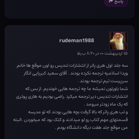
پاسخ
rudeman1988
۱۵ اردیبهشت ۰۰ در ۸:۲۰ ب٫ظ
سه جلد اول هری پاتر از انتشارات تندیس رو اون موقع ها خانم
ویدا اسلامیه ترجمه نکرده بودند . آقای سعید کبریایی انگار
سرپرست تیم ترجمه بودند .
شما باورتون نمیشه ما چه ترجمه هایی خوندیم .از بس که
انتشارات تندیس دیر ترجمه میکرد .راضی بودیم به هاری پوتری
که یک ماه زودتر میومد .
و تب هری پاتر که بالا گرفت بچه هایی بودند که تو مدرسه
قسمتهای مهم کتاب رو لو میدادند و کتک بود که میخوردن .البته
من موقع جلد هفت دیگه دانشگاه بودم .