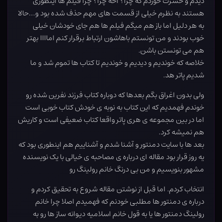
دیدم و حسرت خوردم که چرا؟ آخه چرا؟ چرا فیلم ها اینطوری
هستند به نظرم خیلی از قسمت های مهم حذف شده بود و…حالا
به هر دلیل اما باز هم میگم فیلم ها هم جای خودشان خیلی
خوب بودند و من تونستم باهاشون ارتباط برقرار کنم اماااا بهتر
هم می تونستن باشن.
خلاصه که خوندیم و دیدیم و خوندیم تا کتاب ها تموم شد و ما
شدیم پاتر هد.
ولی بدون اغراق بگم بعدها که دوباره کتاب فرزند نفرین شده رو
خوندم فهمدیم که این کتاب به نوبه ی خودش کتاب خوبی است
اما در بین مجموعه ی هری پاتر واقعا کتاب ضعیفی است و کاریش
هم نمیشه کرد.
بعد ها با سایت دمنتور و آشنا شدم و آشناییم هم اینطوری بود که
یه روز قرار بود مقاله ای درباره ی مصاحبه ی خیالی با یک نویسنده
مشهور بنویسیم و من بی درنگ خانم رولینگ رو
انتخاب کردم. اما قبل از نوشتن مقاله شروع به تحقیق کردم و
درباره ی دمنتور ها مطلبی خودنم که فهمیدم اصلا چرا خانم
رولینگ دمنتور ها یا به قول خانم اسلامیه دیوانه ساز ها رو به