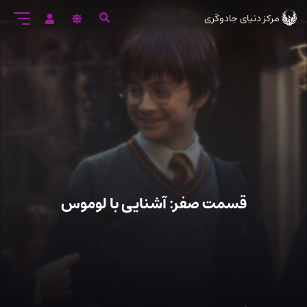
رود
مرکز دنیای جادوگری
ه
تن
صلی
قسمت صفر: آشنایی با لوموس