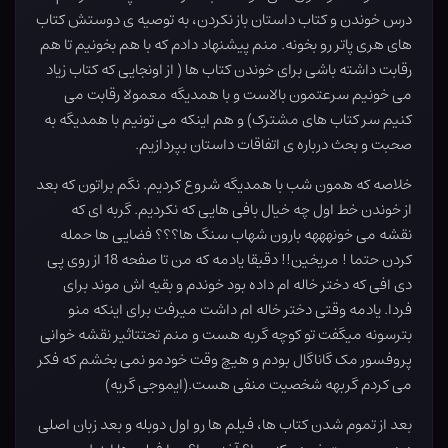
درس خوندن و کتاب داستان باز نکردن، به توصیه ی دوستش کتاب
های هری پاتر رو بخونه. منم پیشنهاد دادم که با هم بخونیم تا هم
رقابت داشته باشی برای خوندن کتاب ها ( از اونجایی که کتاب زیاد
می خونیم سرعتمون بالاست و با همدیگه معمولا رقابت می
کنیم سر کتاب های مشترک) و هم اینکه می تونیم با همدیگه به
صحبت و بحث درباره ی اتفاقات داستان بپردازیم.
خلاصه که همون شب با همدیگه شروع کردیم. نگم براتون که بعد
از خوندن خط اول چه خیال بافی هایی که نکردیم. گربه ای که
نقشه می خونهههه بارون شهاب سنگ ها؟؟؟ فضایی ها حمله
کردن حتما ! مریخین!! دقیقا یادمه که من تا صفحه 18 از روی پی
دی افی که دختر خاله ام داده بود خوندم و بقیه اش موند برای
فردا. یادمه وقتی دختر خاله ام داشت میرفت برای اینکه منو
بترسونه میگفت تو کوچه گربه هست و منم تحتتاثیر نقشه خوانی
پروفسور مک گاناگال بودم و هیچ وقت خودمو نمی بخشم که فکر
می کردم گربهه شخصیت منفی هست.(ایموجی گریه)
بعد از تموم شدن کتاب ها، فیلم ها رو اول دوبله و بعد زبان اصلی