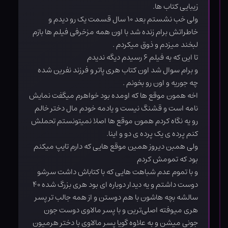
زیبایی کتاب ها.
ولی خب نشستم بعد ۱۰ سال قسمت یک رو دیدم و
خاطراتش برام زنده شد با اون همه مزخرفی فیلم ها بازم
لبخند میزدم و ذوق میکردم .
تا این که به فیلم ۶ رسیدم دیگه ندیدم
و برام سوال شد اون کتاب هری پاتر و فرزند نفرین شده
چه جوریه و اون رو بخونم .
اخه همون موقع ها که اومده بود خواهرم میگفت نمایش
نامه است و قشنگ نیست و یادمه خودم مال دختر خالم
رو یه نگاه کردم همون موقع ها اصلا نمیتونستم تحملش
کنم پرده ی یک پرده ی دو و اینا.
ولی همبن دیروز همین موقع هایی که دارم تایپ میکنم
بود که تمومش کردم
و با تموم عدم شباهت هایی که با کتاباش داشت سرشو
دوست داشتم و یه دیدار دوباره ای بود هری بزرگ شده ۴۰
سالشه بچه هاشون با هم دوستن و از همه جالب تر پسر
هری میوفته اصلی‌ترین و با پسر مالاوی دوست جون
جونی میشن و به علاوه گویا پسر مالاوی با دختر هرمیون