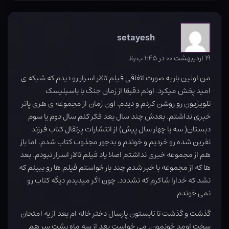
setayesh
۱۹ اردیبهشت ۰۰ در ۱:۴۵ ب٫ظ
من اولین بار به صورت اتفاقی فیلم تالار اسرار رو دیدم که شبکه ی
امید پخش میکرد. اونم دقیقا از زمان جنگ با باسیلیسک
تلویزیون رو روشن کردم و دیدم. اون زمان از مجموعه ی هری پاتر
خبری نداشتم. بعدش چند سال بعد فکر کنم سال دوم یا سوم
دبستان( سه یا چهار سال پیش) از انتشارات پرتقال کتاب فرزند
نفرین شده رو خردیم و خوندم و بدجور مجذوب کتاب شدم. اما باز
هم از مجموعه خبری نداشتم اصلا یاد فیلم تالار اسرار نبودم. بعد
ها که از مجموعه با خبر شدم چند بار خواستم فیلم ها رو ببینم که
نشد که خدارا شاکرم که نشددد. چون اگر میدیدم دیگه کتاب رو
نمی خوندم
گذشت و گذشت تا تابستون پارسال دختر خاله ام بعد از یه امتحان
سخت اومد خونمون. می خواست بعد از سه ماه پشت سر هم