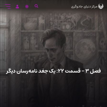
رود
مرکز دنیای جادوگری
ه
تن
صلی
فصل ۳ – قسمت ۲۲: یک جغد نامه‌رسان دیگر