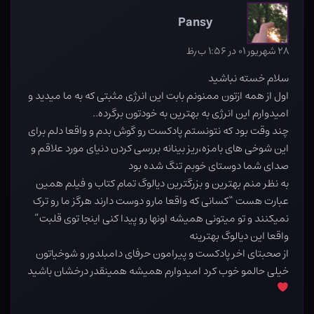
Pansy
۲۸ شهریور ۰۱ در ۱:۵۶ ب٫ظ
سلام خسته نباشید
اول از همه ازتون ممنونم بابت این انرژی مثبتی که به ما میدید و
امیدوارم این انرژی به بهترین به خودتون برگرده..
چند وقت بود که نتونستم پادکست رو گوش بدم و واقعا دلم برای
این شوخی های بامزه،ریز بینانه بررسی کردن دنیای مورد علاقم و
صدای شما دوستای خوبم تنگ شده بود
به نظر منم بهترین و بزرگترین دیالوگ تمام کتاب و فیلم همین
عبارت هست “کسانی که واقعا مارو دوست دارند هرگز ما رو ترک
نمیکنند و تو میتونی همیشه اونها رو پیدا کنی اینجا توی قلبت”
واقعا این دیالوگ بهترینه
از صحبتای اخر پادکست و پیرامون حرفای دامبلدور و شوخیاتون
خیلی حالمو خوب کرد امیدوارم همیشه همینقدر درخشان باشید