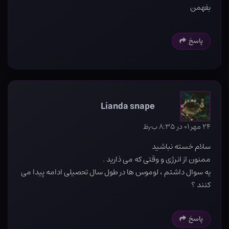
بفهمن
پاسخ
Lianda snape
۲۴ مهر ۰۱ در ۸:۳۵ ب٫ظ
سلام خسته نباشید
ممنون از انرژی و وقتی که می ذارید .
یه سوال داشتم ، لوموس ها در طول سال تحصیلی ادامه پیدا می
کنند ؟
پاسخ