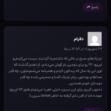
پاسخ
دلارام
۲۷ شهریور ۰۱ در ۱۲:۵۷ ب٫ظ
نزدیک‌های صبح در حالی که داشتم یه گردنبند درست می‌کردم و
اپیزود ۲۲ رو برای دومین بار گوش می‌دادم، از ذهنم گذشت که
توی این یه سال که پیداتون کردم و همیشه می‌شنومتون، چه قدر
صداها و بودنتون برام نزدیک،آشنا و صمیمی شده.چه قدر
دوستای خوبم هستین.
دمتون گرررم برای این سیزن خیلی خفن! می‌دونم هنوز ۲تا اپیزود
مونده،اما از الان دلم گرفته به خاطر break سیزن:(