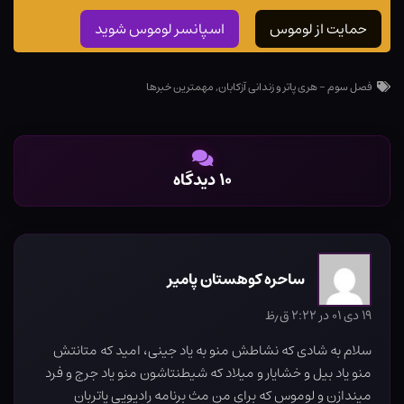
حمایت از لوموس
اسپانسر لوموس شوید
فصل سوم - هری پاتر و زندانی آزکابان
,
مهمترین خبرها
۱۰ دیدگاه
ساحره کوهستان پامیر
۱۹ دی ۰۱ در ۲:۲۲ ق٫ظ
سلام به شادی که نشاطش منو به یاد جینی، امید که متانتش
منو یاد بیل و خشایار و میلاد که شیطنتاشون منو یاد جرج و فرد
میندازن و لوموس که برای من مث برنامه رادیویی پاتربان