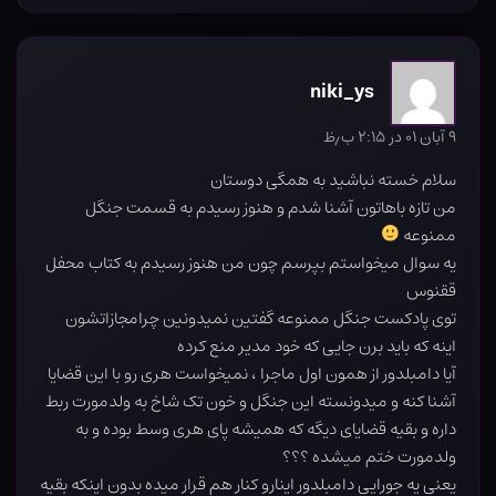
niki_ys
۹ آبان ۰۱ در ۲:۱۵ ب٫ظ
سلام خسته نباشید به همگی دوستان
من تازه باهاتون آشنا شدم و هنوز رسیدم به قسمت جنگل
ممنوعه
یه سوال میخواستم بپرسم چون من هنوز رسیدم به کتاب محفل
ققنوس
توی پادکست جنگل ممنوعه گفتین نمیدونین چرامجازاتشون
اینه که باید برن جایی که خود مدیر منع کرده
آیا دامبلدور از همون اول ماجرا ، نمیخواست هری رو با این قضایا
آشنا کنه و میدونسته این جنگل و خون تک شاخ به ولدمورت ربط
داره و بقیه قضایای دیگه که همیشه پای هری وسط بوده و به
ولدمورت ختم میشده ؟؟؟
یعنی یه جورایی دامبلدور اینارو کنار هم قرار میده بدون اینکه بقیه