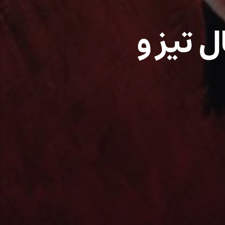
۶: چنگال تیز و