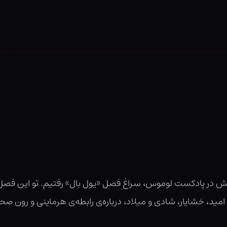
ش در پادکست لوموس، سراغ فصل «یول بال» رفتیم. تو این فصل
، خشایار، شادی و میلاد، درباره‌ی رابطه‌ی هرماینی و رون ص