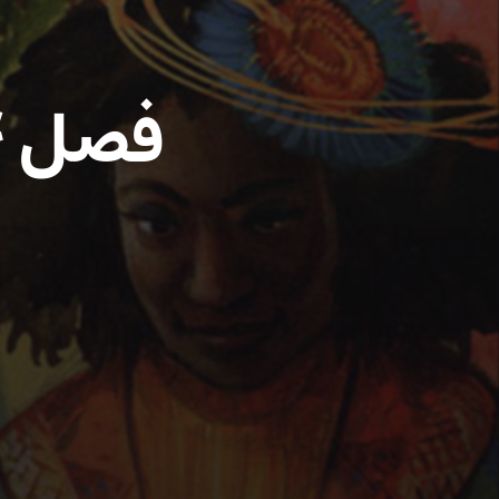
فصل ۴ – قسمت ۲۳: یول بال