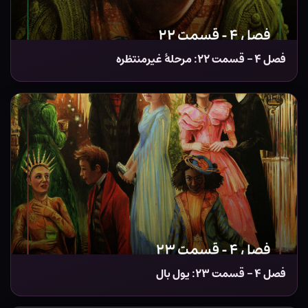
فصل ۴ – قسمت ۲۲: مرحلهٔ غیرمنتظره
فصل ۴ – قسمت ۲۳: یول بال