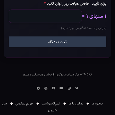
برای تأیید، حاصل عبارت زیر را وارد کنید
*
۱ منهای ۱ =
(جواب را با عدد انگلیسی وارد کنید)
© ۱۴۰۵ - مرکز دنیای جادوگری
|
ارائه‌ای از وب ‌سایت دمنتور
توییتر
اینستاگرام
یوتوب
Discord
اسپاتیفای
تلگرام
درباره ما
تماس با ما
اسپانسرشیپ
حریم شخصی
پنل
کاربری