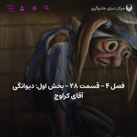
رود
مرکز دنیای جادوگری
ه
تن
صلی
فصل ۴ – قسمت ۲۸ – بخش اول: دیوانگی
آقای کراوچ