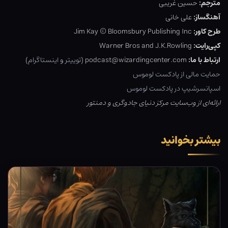
مترجم:
حسین غریبی
آهنگساز:
علی خانی
طرح کاور:
Jim Kay © Bloomsbury Publishing Inc
کپی‌رایت:
Warner Bros and J.K.Rowling
ارتباط با ما:
podcast@wizardingcenter.com (
توییتر
و
اینستاگرام
)
حمایت مالی از پادکست لوموس
اسپانسرشیپ در پادکست لوموس
ارائه‌ای از وب‌سایت مرکز دنیای جادوگری و دمنتور
بیشتر بخوانید