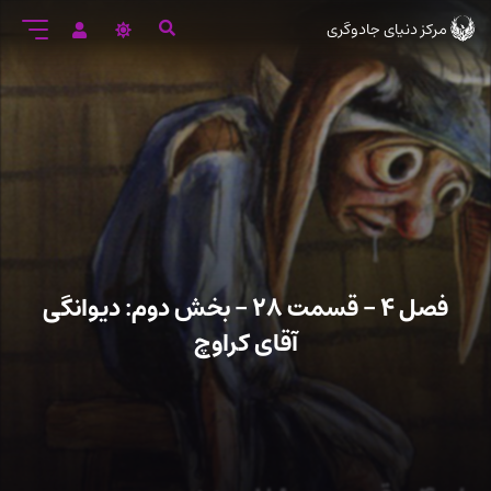
رود
مرکز دنیای جادوگری
ه
تن
صلی
فصل ۴ – قسمت ۲۸ – بخش دوم: دیوانگی
آقای کراوچ