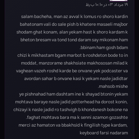
۱۹ مرداد ۰۳ در ۱۰:۱۰ ب٫ظ
salam bacheha, man az avval k lomus ro shoro kardin
bahatonam vali do sale pish b khatere masaeli majbor
shodam ghat konam, alan yekam hast k shoro kardam k
bheton bresam va tond tond daram say mikonam ham
bbinam ham gosh bdam.
chizi k mikhastam bgam marbot b roshdeton bode to in
moddat, manzorame shakhsiate makhososan milad k
vaghean vazeh roshd karde be onvane yek podcaster va
avordan sahar b onvane kasi k yekam nasle jadidtar
mahsob mishe.
ye pishnahad ham dashtam ine k shayad btonin yekam
mohtava baraye nasle jadid potterhead ha dorost konin,
chizayi k nasle jadid ro tashvigh b khondanesh bokone na
faghat mohtava bara ma k senni azamon gozashte.
merci az hamaton va bbakhsid k fingilish type kardam,
keyboard farsi nadaram