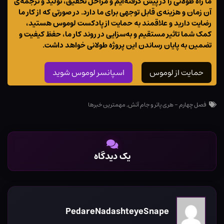
ما راه طولانی را در پیش گرفته‌ایم و مراحل تحقیق، تولید و ترجمه‌ی
آن زمان و هزینه‌ی قابل توجهی برای ما دارد. در صورتی که از کار ما
رضایت دارید و علاقمند به حمایت از پادکست لوموس هستید،
کمک شما تاثیر مستقیم و به‌سزایی در روند کار ما، حفظ کیفیت و
تضمین به پایان رساندن این پروژه طولانی خواهد داشت.
حمایت از لوموس
اسپانسر لوموس شوید
فصل چهارم - هری پاتر و جام آتش
,
مهمترین خبرها
یک دیدگاه
PedareNadashteyeSnape