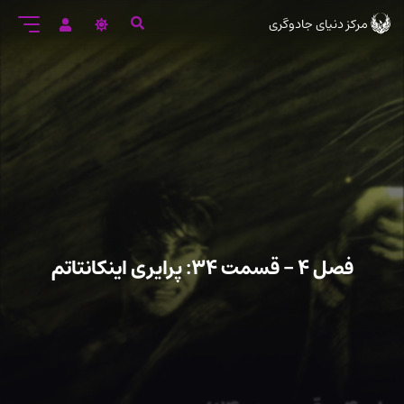
رود
مرکز دنیای جادوگری
ه
تن
صلی
فصل ۴ – قسمت ۳۴: پرایری اینکانتاتم