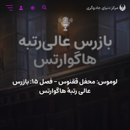
رود
مرکز دنیای جادوگری
ه
تن
صلی
لوموس: محفل ققنوس – فصل ۱۵: بازرس
عالی رتبهٔ هاگوارتس