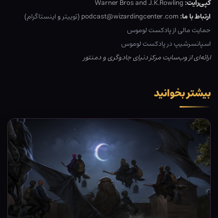
کپی‌رایت:
Warner Bros and J.K.Rowling
ارتباط با ما:
podcast@wizardingcenter.com (
توییتر
و
اینستاگرام
)
حمایت مالی از پادکست لوموس
اسپانسرشیپ در پادکست لوموس
ارائه‌ای از وب‌سایت مرکز دنیای جادوگری و دمنتور
بیشتر بخوانید