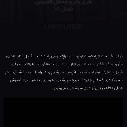
در این قسمت از پادکست لوموس، سراغ بررسی پانزدهمین فصل کتاب «هری
پاتر و محفل ققنوس» با عنوان «بازرس عالی‌رتبه هاگوارتس» رفتیم. در این
فصل بالاخره متوجه منظور نامهٔ پرسی می‌شیم و همراه با امید، خشایار، سحر
و میلاد دربارهٔ مقام جدید آمبریج و پیشنهاد هرماینی به هری برای آموزش
عملی دفاع در برابر جادوی سیاه حرف می‌زنیم.