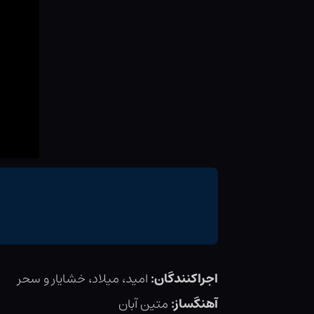
اجراکنندگان:
امید، میلاد، خشایار و سحر
آهنگساز:
متین آبان