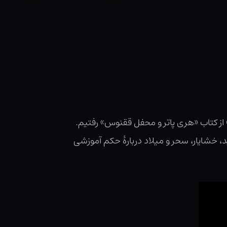
کتاب «هری پاتر و محفل ققنوس» رفتیم.
د، خشایار، سحر و میلاد دربارهٔ حکم آموزشی