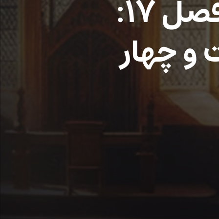
لوموس: محفل ققنوس – فصل ۱۷:
و چهار