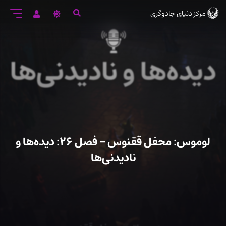
رود
مرکز دنیای جادوگری
ه
تن
صلی
لوموس: محفل ققنوس – فصل ۲۶: دیده‌ها و
نادیدنی‌ها