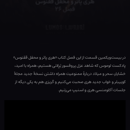
در بیست‌و‌یکمین قسمت از این فصل کتاب «هری پاتر و محفل ققنوس»
پادکست لوموس که شاهد عزل پروفسور تِرِلانی هستیم، همراه با امید،
خشایار، سحر و میلاد دربارهٔ ممنوعیت همراه داشتن نسخهٔ جدید مجلهٔ
کوییبلر و خواب جدید هری صحبت می‌کنیم و گریزی هم به یکی دیگه از
جلسات آکلومنسی هری و اسنیپ می‌زنیم.