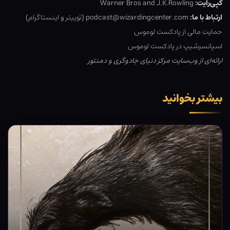
کپی‌رایت:
Warner Bros and J.K.Rowling
ارتباط با ما:
podcast@wizardingcenter.com (
توییتر
و
اینستاگرام
)
حمایت مالی از پادکست لوموس
اسپانسرشیپ در پادکست لوموس
ارائه‌ای از وب‌سایت مرکز دنیای جادوگری و دمنتور
بیشتر بخوانید