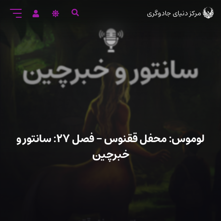
رود
مرکز دنیای جادوگری
ه
تن
صلی
لوموس: محفل ققنوس – فصل ۲۷: سانتور و
خبرچین