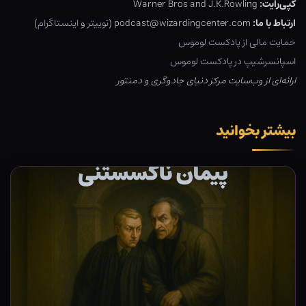
کپی‌رایت:
Warner Bros and J.K.Rowling
ارتباط با ما:
podcast@wizardingcenter.com (
توییتر
و
اینستاگرام
)
حمایت مالی از پادکست لوموس
اسپانسرشیپ در پادکست لوموس
ارائه‌ای از وب‌سایت مرکز دنیای جادوگری و دمنتور
بیشتر بخوانید