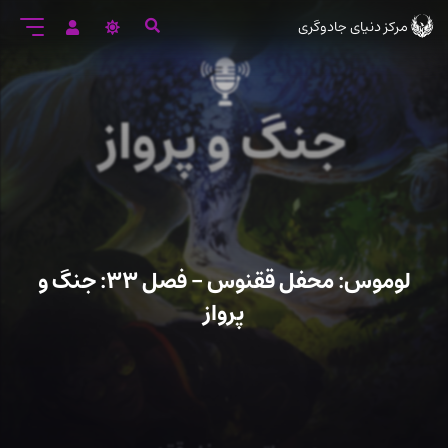
رود
مرکز دنیای جادوگری
ه
تن
صلی
لوموس: محفل ققنوس – فصل ۳۳: جنگ و
پرواز