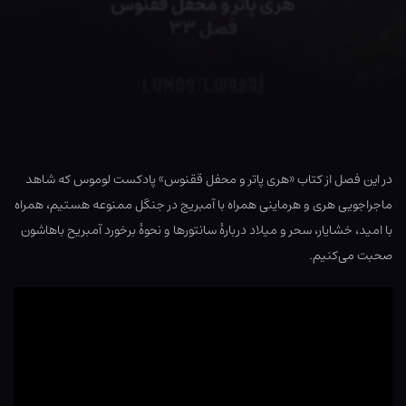
در این فصل از کتاب «هری پاتر و محفل ققنوس» پادکست لوموس که شاهد
ماجراجویی هری و هرماینی همراه با آمبریج در جنگل ممنوعه هستیم، همراه
با امید، خشایار، سحر و میلاد دربارهٔ سانتورها و نحوهٔ برخورد آمبریح باهاشون
صحبت می‌کنیم.