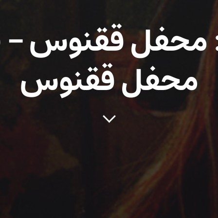
محفل ققنوس