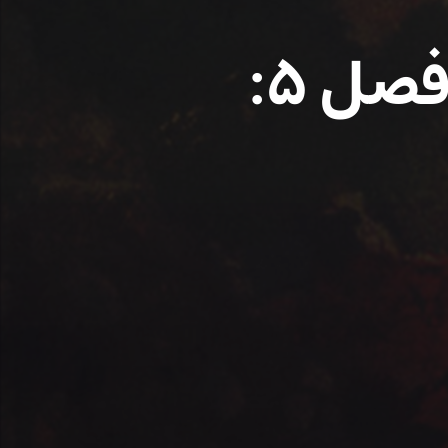
لوموس: محفل ققنوس – فصل ۵: