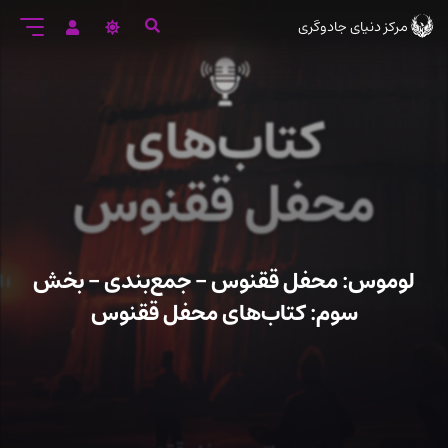
رود
مرکز دنیای جادوگری
ه
تن
صلی
لوموس: محفل ققنوس – جمع‌بندی – بخش
سوم: کتاب‌های محفل ققنوس