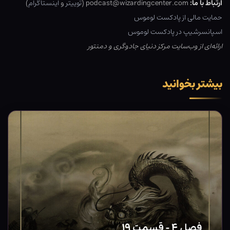
ارتباط با ما:
podcast@wizardingcenter.com (
توییتر
و
اینستاگرام
)
حمایت مالی از پادکست لوموس
اسپانسرشیپ در پادکست لوموس
ارائه‌ای از وب‌سایت مرکز دنیای جادوگری و دمنتور
بیشتر بخوانید