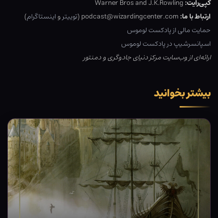
کپی‌رایت:
Warner Bros and J.K.Rowling
ارتباط با ما:
podcast@wizardingcenter.com (
توییتر
و
اینستاگرام
)
حمایت مالی از پادکست لوموس
اسپانسرشیپ در پادکست لوموس
ارائه‌ای از وب‌سایت مرکز دنیای جادوگری و دمنتور
بیشتر بخوانید