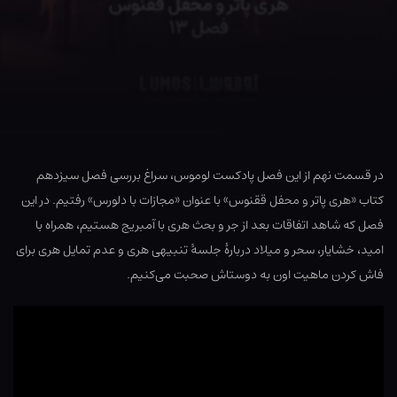
در قسمت نهم از این فصل پادکست لوموس، سراغ بررسی فصل سیزدهم
کتاب «هری پاتر و محفل ققنوس» با عنوان «مجازات با دلورس» رفتیم. در این
فصل که شاهد اتفاقات بعد از جر و بحث هری با آمبریج هستیم، همراه با
امید، خشایار، سحر و میلاد دربارهٔ جلسهٔ تنبیهی هری و عدم تمایل هری برای
فاش کردن ماهیت اون به دوستاش صحبت می‌کنیم.