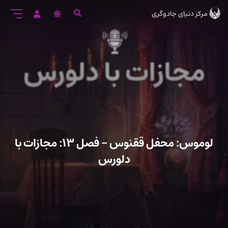
رود
مرکز دنیای جادوگری
ه
تن
صلی
لوموس: محفل ققنوس – فصل ۱۳: مجازات با
دلورس