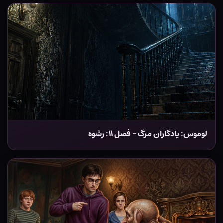
لوموس: یادگاران مرگ – فصل ۱۱: رشوه