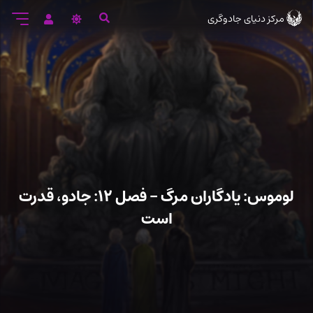
رود
مرکز دنیای جادوگری
ه
تن
صلی
لوموس: یادگاران مرگ – فصل ۱۲: جادو، قدرت
است