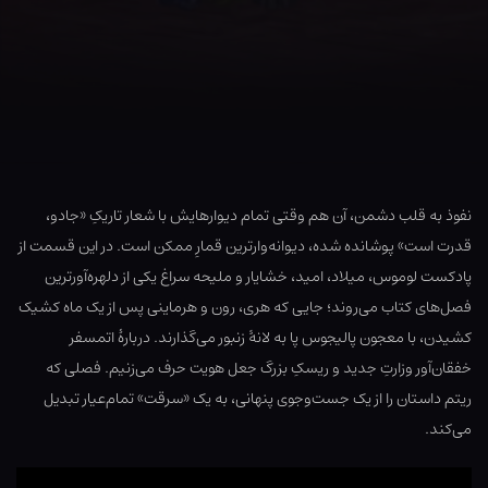
نفوذ به قلب دشمن، آن هم وقتی تمام دیوارهایش با شعار تاریکِ «جادو،
قدرت است» پوشانده شده، دیوانه‌وارترین قمارِ ممکن است. در این قسمت از
پادکست لوموس، میلاد، امید، خشایار و ملیحه سراغ یکی از دلهره‌آورترین
فصل‌های کتاب می‌روند؛ جایی که هری، رون و هرماینی پس از یک ماه کشیک
کشیدن، با معجون پالیجوس پا به لانهٔ زنبور می‌گذارند. دربارهٔ اتمسفر
خفقان‌آور وزارتِ جدید و ریسکِ بزرگ جعل هویت حرف می‌زنیم. فصلی که
ریتم داستان را از یک جست‌وجوی پنهانی، به یک «سرقت» تمام‌عیار تبدیل
می‌کند.