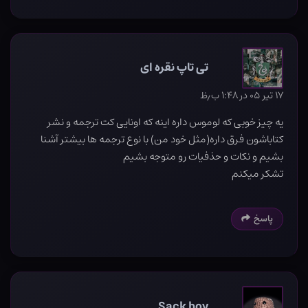
تی تاپ نقره ای
۱۷ تیر ۰۵ در ۱:۴۸ ب٫ظ
یه چیز خوبی که لوموس داره اینه که اونایی کت ترجمه و نشر
کتاباشون فرق داره(مثل خود من) با نوع ترجمه ها بیشتر آشنا
بشیم و نکات و حذفیات رو متوجه بشیم
تشکر میکنم
پاسخ
Sack boy