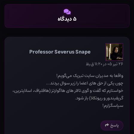
۵ دیدگاه
Professor Severus Snape
۲۶ تیر ۰۵ در ۱۱:۲۰ ق٫ظ
واقعا به مدیران سایت تبریک می‌گویم!
چون یکی از حق های اعضا را زیر سوال بردند…
خواستارم که گفت و گوی تالار های هاگوارتز (هافلپاف، اسلایترین،
گریفیندور و ریونکلا) باز شود.
سپاسگزارم!
پاسخ