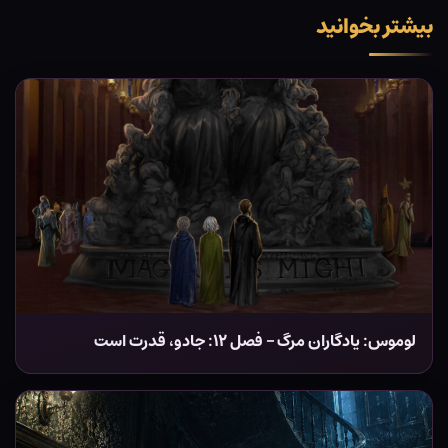
بیشتر بخوانید
لوموس: یادگاران مرگ – فصل ۱۲: جادو، قدرت است