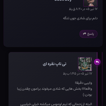
۱۷ تیر ۰۵ در ۸:۲۰ ق٫ظ
دلم برای شادی جون تنگه
پاسخ
تی تاپ نقره ای
۱۷ تیر ۰۵ در ۱:۴۵ ب٫ظ
واییی دقیقاا
واقعاااا بخش هایی که شادی میخوند برامون چقدرر زیبا
بودن:)
البته از زحماتی که تیم لوموس میکشه خیلی خیلییی