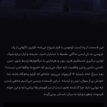
این قسمت از پادکست لوموس با فرار شروع می‌شه؛ فراری ناگهانی از یک
عروسی به دل لندن ماگلی. همراه با خشایار، امید، ملیحه و ایاز درباره شوک
اولین درگیری مستقیم هری، رون و هرماینی با مرگخوارها وسط شهر، حس
ناامنی دائمی و این واقعیت تازه حرف می‌زنیم که «هیچ‌جا واقعا امن نیست».
بعد سراغ خانه شماره ۱۲ گریمولد می‌ریم؛ خانه‌ای که قراره پناهگاه باشه، اما
خودش پر از سوال، ترس و تردیده. در این قسمت بررسی می‌کنیم مخفی شدن
چه بهایی داره، چرا گذشته هنوز دست از سر قهرمان‌ها برنمی‌داره و این خونه
فرسوده چطور دوباره به مرکز داستان برمی‌گرده.