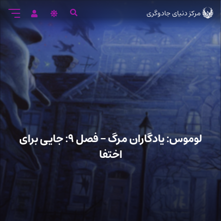
رود
مرکز دنیای جادوگری
ه
تن
صلی
لوموس: یادگاران مرگ – فصل ۹: جایی برای
اختفا