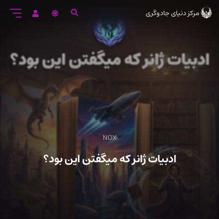
رود
مرکز دنیای جادوگری
ه
تن
صلی
NOX
ادبیات ژانر که میگفتن این بود؟