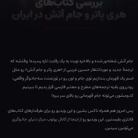
جام آتش شعله‌ور شده و بالاخره نوبت به یک رقابت تازه رسیده! وقتشه که
ترجمهٔ جدید و موردانتظار حسین غریبی از «هری پاتر و جام آتش» رو مثل
اسم یک قهرمان بندازیم توی جام و اون رو در تورنمنت سه‌جادوگرِ واقعی،
رودرروی بقیه ترجمه‌های مطرح و معتبر فارسی قرار بدیم تا ببینیم
کدومشون می‌تونه جام قهرمانی رو بالای سر ببره!
پس امروز هم همراه ناکس بشین و این ویدیو رو برای طرفدارهای کتاب‌های
فانتزی بفرستین. این ویدیو رو
از اینجا از کانال یوتوب مرکز دنیای جادوگری
می‌تونین ببینین.