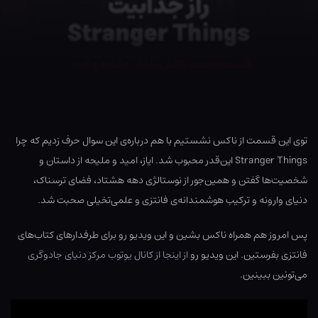
توی این قسمت از ناکس نشستیم با هم درباره‌ی این سوال حرف زدیم که چرا
Stranger Things این‌قدر محبوب شد. ایاز، امید و ملیحه از داستان و
شخصیت‌ها گفتن و همین‌جور از نوستالژی دهه هشتاد، فضای ترسناک،
دنیای وارونه و ترکیب هوشمندانه‌ی فانتزی و علمی‌تخیلی صحبت شد.
پس امروز هم همراه ناکس بشین و این ویدیو رو برای طرفدارهای کتاب‌های
فانتزی بفرستین. این ویدیو رو
از اینجا از کانال یوتوب مرکز دنیای جادوگری
می‌تونین ببینین.