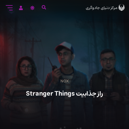
رود
مرکز دنیای جادوگری
ه
تن
صلی
NOX
راز جذابیت Stranger Things