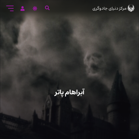
رود
مرکز دنیای جادوگری
ه
تن
صلی
آبراهام پاتر