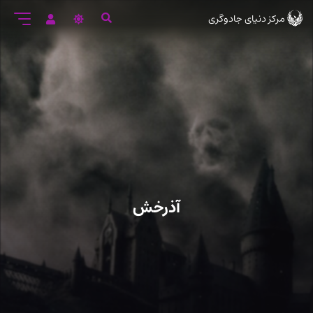
رود
مرکز دنیای جادوگری
ه
تن
صلی
آذرخش