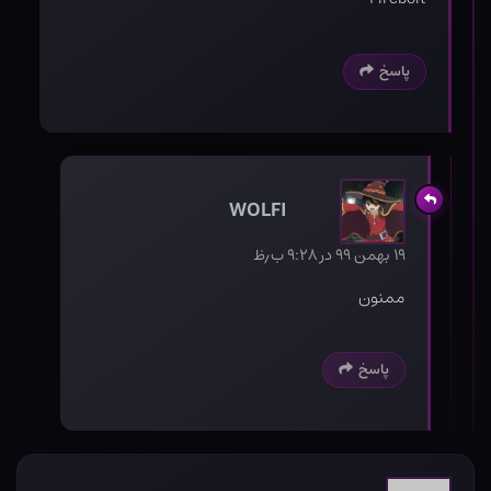
پاسخ
WOLFI
۱۹ بهمن ۹۹ در ۹:۲۸ ب٫ظ
ممنون
پاسخ