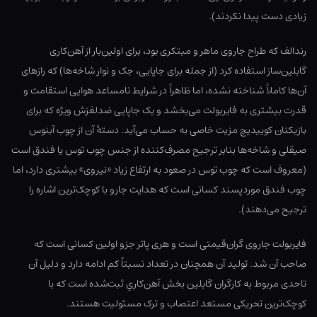
زیادی دست پیدا نکردند).
رندالف که طراح جاروی ماهر و مبتکری بود، برای اولین‌بار از آهن‌کاری
گابلین‌ساز استفاده کرد (از جمله برای جاپایی، جک و نوار شاخه‌ها) که رازهای
آن‌ها کاملاً شناخته نشده، اما ظاهراً در شرایط نامساعد هوایی استقامت و
قدرت بیشتری به فایربولت می‌بخشد و یک جاپایی ضدلغزش ویژه که برای
بازیکنان کوییدیچ مزیت خاصی به حساب می‌آید. دستهٔ آن از چوب آبنوس
صیقلی و شاخه‌ها بنابر ترجیح مصرف‌کننده از جنس چوب توس یا فندق است
(معروف است که چوب توس در صعود به ارتفاع زیاد «نیروی» بیشتری دارد، اما
چوب فندق موردپسند کسانی است که هدایت جارو با کوچک‌ترین اشاره را
ترجیح می‌دهند).
فایربولت جاروی گران‌قیمتی است و هری پاتر جزو اولین کسانی است که
صاحب آن شد. تولید آن همچنان در تعداد نسبتاً کم ادامه دارد و دلیل آن
تاحدی مربوط به کارگران گابلین بخش آهن‌کاریِ ثبت‌شده است که با
کوچک‌ترین تحریکی مستعد اعتصاب و ترک مسئولیت هستند.