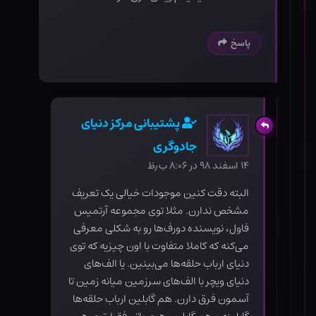
پاسخ
پشتیبانی مرکز دنیای
جادوگری
۱۴ اسفند ۹۸ در ۸:۰۶ ب٫ظ
البته دقت کنین موجودات خیالی یک تعریف
مشخص ندارن. مثلا توی مجموعه آرتمیس
فاول، نویسنده دورف‌ها رو به شکلی معرفی
می‌کنه که کاملا متفاوت با اون چیزیه که توی
دنیای ارباب حلقه‌ها می‌بینین. یا الف‌های
دنیای ویچر با الف‌های سرزمین میانه زمین تا
آسمون فرق دارن. هم گابلین ارباب حلقه‌ها