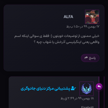
ALFA
۱۷ بهمن ۹۹ در ۱:۵۰ ب٫ظ
خیلی ممنون از توضیحات خوبتون (: فقط ی سوالی اینکه اسم
واقعی یعنی اینگیلیسی آذرخش یا شهاب چیه ؟
پاسخ
پشتیبانی مرکز دنیای جادوگری
۱۸ بهمن ۹۹ در ۲:۴۹ ق٫ظ
Firebolt