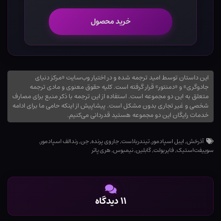
خرید محصول
این داستان توسط امید ترجمه شده و در اختیار وب‌سایت «مرکز دنیای
جادوگری» و «دمنتور» قرار گرفته است. کلیه حقوق معنوی و مادی ترجمه
متعلق به این دو مجموعه است. استفاده از این ترجمه با ذکر منبع برای مصارف
شخصی و غیر تجاری بدون مشکل است. پیشاپیش از اینکه حامی ما برای ادامه
خدمات رایگان این دو مجموعه هستید قدردانی می‌کنیم.
آذرخش
,
ایبل اسپادمور
,
تیندربلاست
,
جاروی پرنده
,
جن
,
رندالف اسپادمور
,
سوییفت‌استیک
,
فایربولت
,
گابلین
,
نیمبوس
,
هری پاتر
۱۱ دیدگاه