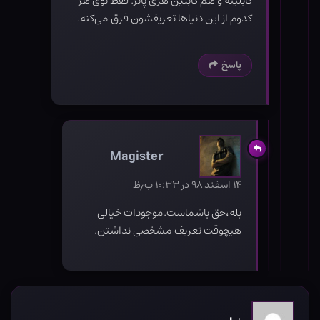
گابلینه و هم گابلین هری پاتر. فقط توی هر
کدوم از این دنیاها تعریفشون فرق می‌کنه.
پاسخ
Magister
۱۴ اسفند ۹۸ در ۱۰:۳۳ ب٫ظ
بله،حق باشماست.موجودات خیالی
هیچوقت تعریف مشخصی نداشتن.