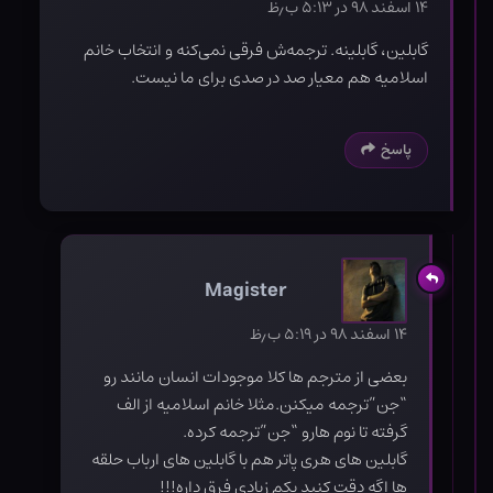
۱۴ اسفند ۹۸ در ۵:۱۳ ب٫ظ
گابلین، گابلینه. ترجمه‌ش فرقی نمی‌کنه و انتخاب خانم
اسلامیه هم معیار صد در صدی برای ما نیست.
پاسخ
Magister
۱۴ اسفند ۹۸ در ۵:۱۹ ب٫ظ
بعضی از مترجم ها کلا موجودات انسان مانند رو
“جن”ترجمه میکنن.مثلا خانم اسلامیه از الف
گرفته تا نوم هارو “جن”ترجمه کرده.
گابلین های هری پاتر هم با گابلین های ارباب حلقه
ها اگه دقت کنید یکم زیادی فرق داره!!!