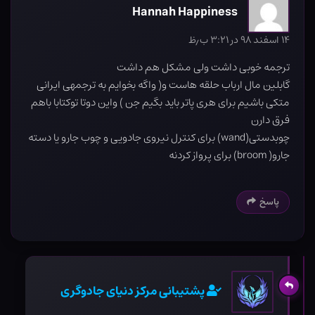
Hannah Happiness
۱۴ اسفند ۹۸ در ۳:۲۱ ب٫ظ
ترجمه خوبی داشت ولی مشکل هم داشت
گابلین مال ارباب حلقه هاست و( واگه بخوایم به ترجمهی ایرانی
متکی باشیم برای هری پاتر باید بگیم جن ) واین دوتا توکتابا باهم
فرق دارن
چوبدستی(wand) برای کنترل نیروی جادویی و چوب جارو یا دسته
جارو( broom) برای پرواز کردنه
پاسخ
پشتیبانی مرکز دنیای جادوگری