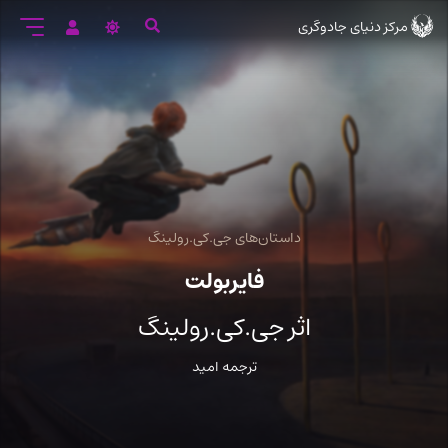
رود
مرکز دنیای جادوگری
ه
تن
صلی
داستان‌های جی.کی.رولینگ
فایربولت
اثر جی.کی.رولینگ
ترجمه امید