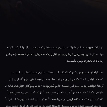
1
در اواخر قرن بیستم، شرکت جاروی مسابقه‌ای نیمبوس
بازار را قبضه کرده
بود. مدل‌های نیمبوس دوهزار و دوهزار و یک سه برابر مجموع تمام جاروهای
رده‌بالای دیگر فروش داشتند.
اما طراحان نیمبوس خبر نداشتند که دسته‌جاروی مسابقه‌ای دیگری در
دست طراحی است که در عرض دوازده ماه بعد از عرضه‌اش، جایگاه اول را از
2
آن‌ها خواهد ربود. اسم این دسته‌جارو فایربولت
بود، پروژه‌ای فوق‌محرمانه با
5
4
3
طراحی رندالف اسپادمور
(پسر اِیبل اسپادمور
از شرکت اِلِربی و اسپادمور
7
6
که در سال ۱۹۴۰ دسته‌جاروی تیندِربلاست
و در سال ۱۹۵۲ سوییفت‌استیک
را تولید کردند. هردوی این دسته‌جاروها کاربردی بودند اما هرگز به محبوبیت