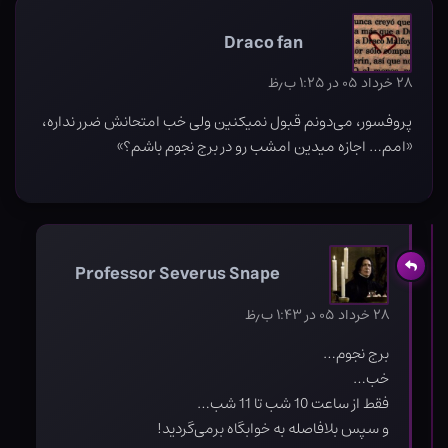
Draco fan
۲۸ خرداد ۰۵ در ۱:۲۵ ب٫ظ
پروفسور، می‌دونم قبول نمیکنین ولی خب امتحانش ضرر نداره،
«امم… اجازه میدین امشب رو در برج نجوم باشم؟»
Professor Severus Snape
۲۸ خرداد ۰۵ در ۱:۴۳ ب٫ظ
برج نجوم…
خب…
فقط از ساعت 10 شب تا 11 شب…
و سپس بلافاصله به خوابگاه برمی‌گردید!