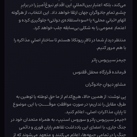
می‌کند، بلکه اعتبارِ بین‌المللیِ این اقدامِ نبوغ‌آمیز را در برابرِ
چشمِ تمامِ جادوگرانِ جهان ارتقا خواهد داد. این انتخاب، از هرگونه
اتهامِ «تبانیِ محلی» یا «سوءاستفاده‌ی دولتی» جلوگیری کرده و
اعتمادِ عمومی را به شکلی بی‌سابقه جلب خواهد کرد.
منتظر دیدارِ شما در تالارِ ریونکلا هستم تا ساختارِ اصلیِ مذاکره را
با هم مرور کنیم.
جیمز سیریوس پاتر
فرمانده قرارگاه محفل ققنوس
مشاورِ دیوانِ جادوگران
پی نوشت: از همین حالا، هیچ‌کدام از ما حقِ توطئه یا توهین به
طرفِ مقابل را نداریم؛ در صورتِ موافقتِ موقـــتِ با این موضوع
تا پایانِ مذاکراتِ اصلی، اعلام کنید.
«جیمز سیریوس پاتر و سوروس اسنیپ، به همراه متحدان خود در
جنگ جاری، با امضای این یادداشت تفاهم پایان فوری و دائمی
جنگ را در تمامی جبهه‌ها، اعلام می‌کنند و متعهد می‌شوند که از