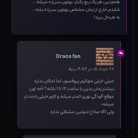
همچنین هر یک ربع یکبار، بهتون سر زده میشه…
شایدم خارج از زمان مشخص بهتون سر زده بشه…
به هرحال برید!
Draco fan
۲۸ خرداد ۰۵ در ۴:۵۲ ب٫ظ
خیلی خیلی مچکرم پروفسور، اما امکان نداره
بیشتر زمان بدین یا ساعت ۱۲ تا ۱ باشه؟ آخه اون
موقع آلودگی نوری کمتر میشه و کارم خیلی راحت تر
میشه،
ولی اگه صلاح ندونین مشکلی نداره