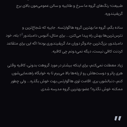
طبیعت؛ رنگ‌های گروه ما سرخ و طلاییه و سالن عمومی‌مون بالای برج
گریفیندوره.
ساده بگم، گروه ما بهترین گروه هاگوارتسه. جاییه که شجاع‌ترین و
2
نترس‌ترین‌ها بهش راه پیدا می‌کنن… برای مثال، اَلبوس دامبلدور
! بله، خود
دامبلدور، بزرگ‌ترین جادوگر دوران ما، گریفیندوری بوده! اگه این برای متقاعد
کردنت کافی نیست، دیگه نمی‌دونم چی کافیه.
زیاد معطلت نمی‌کنم، برای اینکه بیشتر در مورد گروهت بدونی، کافیه وقتی
هری پاتر و دوست‌هاش رو از پله‌ها بالا می‌برم تا به خوابگاه راهنمایی‌شون
کنم، دنبالشون بری. اقامت توی هاگوارتس بهت خوش بگذره… ولی چطور
ممکنه خوش نگذره؟ عضو بهترین گروه مدرسه شدی.