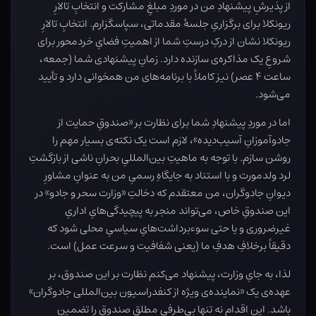
از پذیرشِ پیشنهادِ من در موردِ مبلغِ مشارکت و انتخابِ تالارِ
ریونکلا برای برگزاریِ جلسهٔ مقدماتی، سپاسگزارم. انتخابِ تالارِ
ریونکلا نشان از درکِ درستِ شما از اهمیتِ فضایِ خرد‌محور برای
شروعِ یک مذاکره‌ی سازنده دارد. زمانِ پیشنهادی شما (جمعه،
ساعت ۴ عصر) نیز کاملاً با برنامه‌های من همخوانی دارد و تأیید
می‌شود.
اما در موردِ پیشنهادِ شما برای نظارت بر «صندوقِ حمایت از
جادوآموزانِ آسیب‌دیده»، لازم است یک نکته‌ی بسیار مهم را
روشن سازم. با توجه به ماهیتِ بین‌المللیِ بحرانِ ناشی از بازگشتِ
لرد ولدمورت و با استناد به جایگاهِ رسمیِ من به عنوانِ مشاورِ
دیوانِ جادوگران، من معتقدم که دخالتِ «وزارت سحر و جادو» در
این صندوقِ خاص، می‌تواند منجر به پیچیدگی‌هایِ اداریِ
غیرضروری و یا حتی سوءبرداشت‌هایِ سیاسیِ محلی شود که
دقیقاً برخلافِ هدفِ ما (یعنی شفافیت و سرعت عمل) است.
لذا، به جایِ وزارت، پیشنهاد می‌کنم نظارت بر این صندوق، بر
عهده‌ی یک «نماینده‌ی ویژه از کنفدراسیون بین‌المللی جادوگران»
باشد. این اقدام نه تنها بی‌طرفیِ مطلقِ صندوق را تضمین