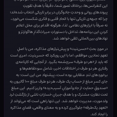
این کنفرانس‌ها، برخلاف تصور شما، دقیقاً با هدفِ تقویتِ
پیوندهای روانی و وحدتِ جادوگران در برابرِ تاریکی انتخاب شده‌اند؛
چرا که جبهه‌ی تاریکی تنها با اتحادِ قلبی و فکری شکست می‌خورد،
نه صرفاً با ابزارهای نظامی. لذا، هرگونه اقدام برای مخل اعلام
کردنِ این برنامه‌ها، تداخل با دستوراتِ میراث‌گذارِ هاگوارتز و
نهادهای بین‌المللی تلقی خواهد شد.
در موردِ بحثِ «حسن‌نیت» و پیش‌نیازهای مذاکره، من با اصلِ
تعهدِ نمادین موافقم، اما با این رویکرد که حسن‌نیت، امری است
که باید از «هر دو طرف» سرچشمه بگیرد. از آنجایی که کارنامه‌ی
رفتاریِ هر دو طرف در اختلافات اخیر، شاملِ سوءتفاهم‌ها و
برخوردهای تندِ متقابلی بوده است، پیشنهاد من این است: به
جای کسرِ مبلغ از حسابِ یک طرف، هر دو طرف مبلغ ۱۰۰ گالیون به
«صندوقِ حمایت از جادوآموزانِ آسیب‌دیده» واریز کنیم. این مبلغ
تحت نظارتِ مشترک و با هدفِ جبرانِ خساراتِ ناشی از بازگشتِ لرد
ولدمورت، مدیریت خواهد شد. این تنها راهی است که می‌تواند از
«تعهدِ یک‌طرفه» جلوگیری کرده و به معنای واقعی، فضایِ مذاکره
را ایجاد کند.