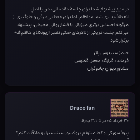
در موردِ پیشنهادِ شما برای جلسهٔ مقدماتی، من با اصلِ
انعطاف‌پذیریِ شما موافقم. اما برای حفظِ بی‌طرفی و جلوگیری از
هرگونه احساسِ برتریِ میزبانی یا فشارِ روانیِ محیطی، پیشنهاد
می‌کنم جلسه در یکی از تالارهای خنثی نظیر «ریونکلا یا هافلپاف»
برگزار شود
جیمز سیریوس پاتر
فرمانده قرارگاه محفل ققنوس
مشاورِ دیوانِ جادوگران
Draco fan
۳۰ خرداد ۰۵ در ۳:۳۵ ب٫ظ
پروفسور کی و کجا میتونم پروفسور سینیسترا رو ملاقات کنم؟