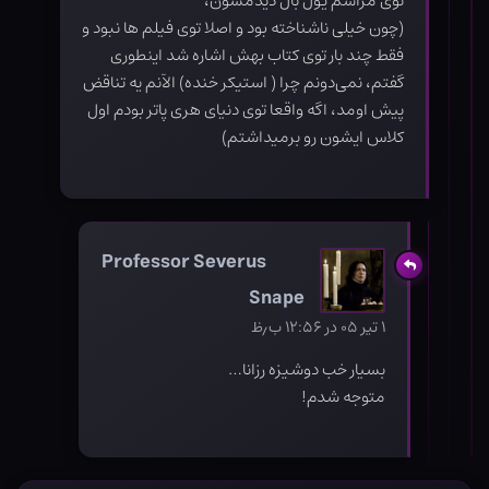
توی مراسم یول بال دیدمشون،
(چون خیلی ناشناخته بود و اصلا توی فیلم ها نبود و
فقط چند بار توی کتاب بهش اشاره شد اینطوری
گفتم، نمی‌دونم چرا ( استیکر خنده) الآنم یه تناقض
پیش اومد، اگه واقعا توی دنیای هری پاتر بودم اول
کلاس ایشون رو برمیداشتم)
Professor Severus
Snape
۱ تیر ۰۵ در ۱۲:۵۶ ب٫ظ
بسیار خب دوشیزه رزانا…
متوجه شدم!