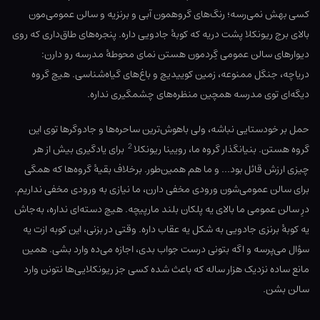
کسی بهش نمی‌رسه؛ رنگ‌های گروهمون آبی و برنزیه و سالن عمومی‌مون
بالای برج ریونکلا پشت دریه که کوبهٔ جادویی داره. پنجره‌های طاق‌داری که روی
دیوارهای سالن عمومی گِردمون هستن نمای محوطهٔ مدرسه رو دارن:
دریاچه، جنگل ممنوعه، زمین کوییدیچ و باغ‌های گیاه‌شناسی. هیچ گروه
دیگه‌ای توی مدرسه همچین منظره‌های چشمگیری نداره.
حمل بر خودستایی نباشه، ولی باهوش‌ترین ساحره‌ها و جادوگرها توی این
2
گروه هستن. بنیانگذار گروه ما، رویینا ریونکلا
برای یادگیری بیش از هر
چیزی ارزش قائل بود… و ما هم همین‌طور. برخلاف بقیهٔ گروه‌ها که همگی
برای سالن عمومی‌شون ورودی مخفی دارن، ما نیازی به ورودی مخفی نداریم.
درِ سالن عمومی ما بالای یه پلکان بلند مارپیچه. هیچ دسته‌ای نداره، به‌جاش
یه کوبهٔ برنزی جادویی به شکل یه عقاب داره. وقتی در بزنی، این کوبه ازت یه
سؤال می‌پرسه و اگه بتونی درست جواب بدی، اجازه می‌ده وارد بشی. همین
مانع ساده نزدیک هزار ساله که باعث شده کسی جز ریونکلایی‌ها نتونن وارد
سالن بشن.