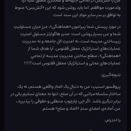
من با آتش‌بس در تمامی جبهه‌ها و همکاریِ مطلق علیه لرد
ولدمورت موافقم. اما باید روشن شود که این «آتش‌بس» منوط
به توافق بر سرِ سایرِ موادِ این سند است.
در موردِ پرسشِ شما پیرامون «هماهنگی»، مرزِ میانِ مسئولیتِ
شما و من بسیار روشن است: مدیر هاگوارتز مسئولِ امنیتِ
زیرساختیِ مدرسه است، نه امنیتِ کلِ جامعه و نه مدیریتِ
عملیات‌هایِ استراتژیکِ محفل ققنوس. آیا هدفِ شما از
«هماهنگی»، مطلع ساختنِ مدیریتِ مدرسه از تمامیِ
عملیات‌هایِ محلی و استراتژیکِ محفل ققنوس است؟!!!!
نتیجه‌گیری:
پروفسور اسنیپ، من به دنبالِ یک اتحادِ واقعی هستم، نه یک
ساختارِ سلسله‌مراتبی که در آن صلح، تنها به معنایِ تسلیمِ یکی در
برابرِ دیگری باشد. اگر این چارچوبِ منطقی و حقوقی را بپذیرید،
من آماده‌ی امضایِ سندِ «اتحاد و صلح» هستم.
با احترام،