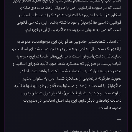
مقام، تنها با نظارت مستقیم دفتر مدیر و با این شرط امکان‌پذیر
است که در صورت نارضایتی من یا هر یک از مقامات ذی‌صلاح،
امکان عزل شما بدون دخالت نهادهای دیگر (و صرفاً بر اساس
قوانین داخلی هاگزمید) وجود داشته باشد. این یک حق قانونی
است که من به عنوان سرپرست هاگزمید از آن برخوردارم.
۳. استاد شفابخشی جادویی هاگوارتز: این درخواست، منوط به
ارائه‌ی یک سخنرانی علمی و عملی در حضور من، شورای اساتید، و
نمایندگان دانش‌آموزان است تا توانایی‌های شما در این حوزه به
اثبات برسد. در صورتی که عملکرد شما مورد تأیید شورای اساتید و
مدیر مدرسه قرار گیرد، انتصاب شما انجام خواهد شد. اما در
صورت هرگونه نارضایتی از عملکرد شما، من به عنوان مدیر
هاگوارتز، با استفاده از حق و مسئولیت قانونی خود (و تنها با تأیید
وزارت سحر و جادو در شرایط خاص)، اختیار عزل شما را بدون
دخالت نهادهای دیگر دارم. این یک اصل اساسی در مدیریت
مدرسه است.
—
در مورد انضباط طرفین و هواداران: