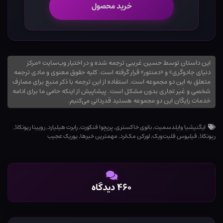
خرید محصول
این داستان توسط حسین غریبی ترجمه شده و در اختیار وب‌سایت «مرکز
دنیای جادوگری» و «دمنتور» قرار گرفته است. کلیه حقوق معنوی و مادی ترجمه
متعلق به این دو مجموعه است. استفاده از این ترجمه با ذکر منبع برای مصارف
شخصی و غیر تجاری بدون مشکل است. پیشاپیش از اینکه حامی ما برای ادامه
خدمات رایگان این دو مجموعه هستید قدردانی می‌کنیم.
ایگنیشیا وایلدسمیت
,
بانوی خاکستری
,
پرپچوا فنکورت
,
رابرت هیلیارد
,
رویینا ریونکلا
,
ریونکلا
,
فیلیوس فلیت‌ویک
,
لورکن مک‌لرد
,
مهمترین خبرها
,
یوریک عجیب
۴۶۰ دیدگاه