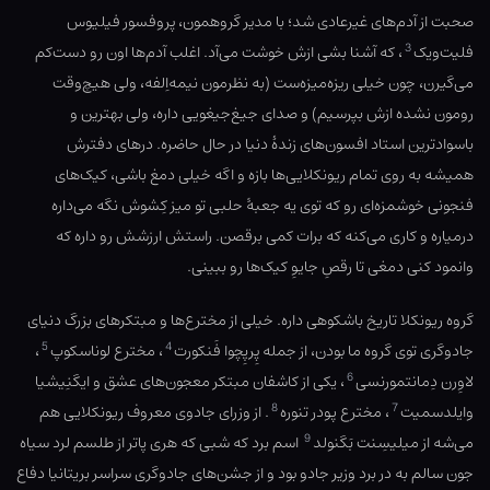
صحبت از آدم‌های غیرعادی شد؛ با مدیر گروهمون، پروفسور فیلیوس
3
فلیت‌ویک
، که آشنا بشی ازش خوشت می‌آد. اغلب آدم‌ها اون رو دست‌کم
می‌گیرن، چون خیلی ریزه‌میزه‌ست (به نظرمون نیمه‌اِلفه، ولی هیچ‌وقت
رومون نشده ازش بپرسیم) و صدای جیغ‌جیغویی داره، ولی بهترین و
باسوادترین استاد افسون‌های زندهٔ دنیا در حال حاضره. درهای دفترش
همیشه به روی تمام ریونکلایی‌ها بازه و اگه خیلی دمغ باشی، کیک‌های
فنجونی خوشمزه‌ای رو که توی یه جعبهٔ حلبی تو میز کِشوش نگه می‌داره
درمیاره و کاری می‌کنه که برات کمی برقصن. راستش ارزشش رو داره که
وانمود کنی دمغی تا رقصِ جایوِ کیک‌ها رو ببینی.
گروه ریونکلا تاریخ باشکوهی داره. خیلی از مخترع‌ها و مبتکرهای بزرگ دنیای
5
4
جادوگری توی گروه ما بودن، از جمله پِرپِچوا فَنکورت
، مخترع لوناسکوپ
،
6
لاوِرن دِمانتمورنسی
، یکی از کاشفان مبتکر معجون‌های عشق و ایگنِیشیا
8
7
وایلدسمیت
، مخترع پودر تنوره
. از وزرای جادوی معروف ریونکلایی هم
9
می‌شه از میلیسِنت بَگنولد
اسم برد که شبی که هری پاتر از طلسم لرد سیاه
جون سالم به در برد وزیر جادو بود و از جشن‌های جادوگری سراسر بریتانیا دفاع