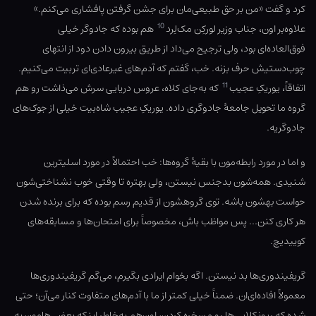
کرد و گفت «من بر حق طبیعی‌مان برای جشن گرفتن پافشاری می‌کنم.»
10
علاوه‌بر اون، جناب وزیر لورکِن مک‌لِرد
هم بوده که جادوگر خیلی
فوق‌العاده‌ای بود، ولی ترجیح می‌داد از طریق بیرون دادن دود از انتهای
چوب‌دستیش حرف بزنه. خب، گفتم که آدم‌های غیرعادی‌ای تربیت می‌کنیم.
11
اتفاقاً، یوریکِ عجیب
که به‌جای کلاه، عروس دریایی سرش می‌ذاشت رو هم
گروه ما تحویل جامعهٔ جادوگری داده. یوریکِ عجیب شاه‌بیت خیلی از جوک‌های
جادوگریه.
و اما در مورد رابطه‌مون با بقیهٔ گروه‌ها: خب احتمالاً در مورد اسلیترین
شنیدی. همه‌شون بدجنس نیستن، ولی بهتره تا وقتی خوب نشناختی‌شون
حواست بهشون باشه. توی گروهشون از قدیم رسم بوده که برای برنده شدن
هر کاری کنن… پس مواظب باش، مخصوصاً برای امتحان‌ها و مسابقه‌های
کوییدیچ.
گریفیندوری‌ها بد نیستن. اگه بخوام ایرادی بگیرم، می‌گم گریفیندوری‌ها
معمولاً افاده‌ای‌ان. ضمناً خیلی کمتر از ما با آدم‌های متفاوت کنار می‌آن؛ حتی
شده که ریونکلایی‌ها رو مسخره کردن، اون‌هم به‌خاطر اینکه بعضی‌هامون به