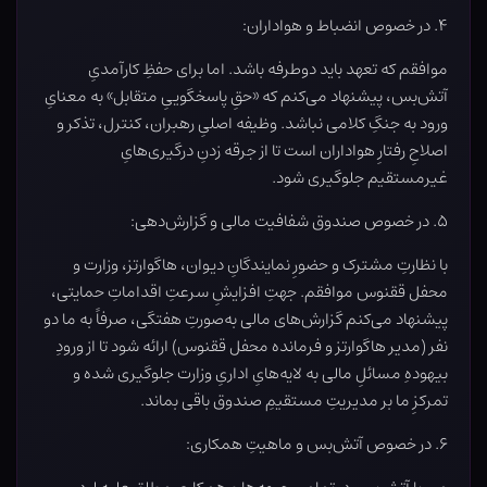
۴. در خصوص انضباط و هواداران:
موافقم که تعهد باید دوطرفه باشد. اما برای حفظِ کارآمدیِ
آتش‌بس، پیشنهاد می‌کنم که «حقِ پاسخگوییِ متقابل» به معنایِ
ورود به جنگِ کلامی نباشد. وظیفه اصلیِ رهبران، کنترل، تذکر و
اصلاحِ رفتارِ هواداران است تا از جرقه زدنِ درگیری‌هایِ
غیرمستقیم جلوگیری شود.
۵. در خصوص صندوق شفافیت مالی و گزارش‌دهی:
با نظارتِ مشترک و حضورِ نمایندگانِ دیوان، هاگوارتز، وزارت و
محفل ققنوس موافقم. جهتِ افزایشِ سرعتِ اقداماتِ حمایتی،
پیشنهاد می‌کنم گزارش‌های مالی به‌صورتِ هفتگی، صرفاً به ما دو
نفر (مدیر هاگوارتز و فرمانده محفل ققنوس) ارائه شود تا از ورودِ
بیهودهِ مسائلِ مالی به لایه‌هایِ اداریِ وزارت جلوگیری شده و
تمرکزِ ما بر مدیریتِ مستقیمِ صندوق باقی بماند.
۶. در خصوص آتش‌بس و ماهیتِ همکاری: