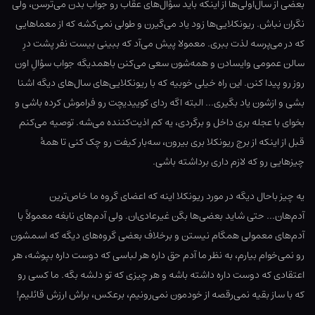
بعضی از سال‌اولی‌ها از اینکه باید سؤال‌های عقاب رو جواب بدن می‌ترسن، ولی
نگران نباش. ریونکلایی‌ها زود یاد می‌گیرن و طولی نمی‌کشه که از معماهایی
که در می‌پرسه لذت ببری. معمولا پیش می‌آد که ببینی بیست نفر پشت درِ
سالن عمومی وایسادن و همه‌شون سعی می‌کنن باهمدیگه جواب سؤالِ اون
روز رو پیدا کنن. این راه خیلی خوبیه که با ریونکلایی‌های سال‌های دیگه اشنا
بشی و ازشون یاد بگیری… البته اگه ردای کوییدیچت رو فراموش کرده باشی و
بخوای با عجله بری داخل و برگردی، یه کم اذیت‌کننده می‌شه. توصیه می‌کنم
قبل از اینکه از برج ریونکلا بری بیرون، سه‌بار کیفت رو چک کنی تا همهٔ
چیزهایی رو که لازم داری برداشته باشی.
یه چیز باحال دیگه در مورد ریونکلا اینه که اعضای گروه ما خاص‌ترین
آدم‌هان… حتی شاید بعضی‌ها بگن غیرعادی‌ان. ولی آدم‌های نابغه معمولاً با
آدم‌های معمولی همگام نیستن و برخلاف بعضی گروه‌های دیگه که اسمشون
رو نمی‌خوام بیارم، به نظر ما آدم حق داره هر لباسی که دوست داره بپوشه، هر
اعتقادی که دوست داره داشته باشه و هر چیزی که تو دلشه بگه. ما کسی رو
که با ساز بقیه نمی‌رقصه از خودمون نمی‌رونیم، برعکس، براش ارزش قائلیم!