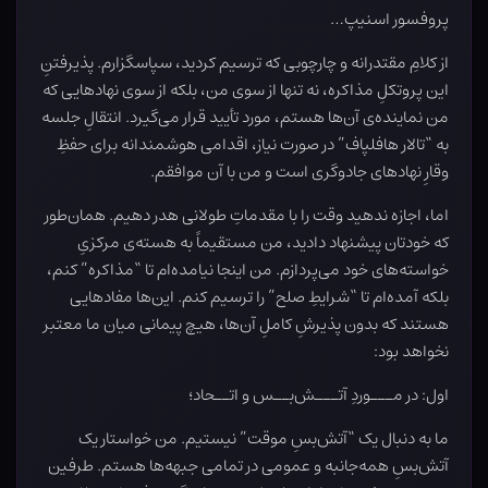
پروفسور اسنیپ…
از کلامِ مقتدرانه و چارچوبی که ترسیم کردید، سپاسگزارم. پذیرفتنِ
این پروتکلِ مذاکره، نه تنها از سوی من، بلکه از سوی نهادهایی که
من نماینده‌ی آن‌ها هستم، مورد تأیید قرار می‌گیرد. انتقالِ جلسه
به “تالار هافلپاف” در صورت نیاز، اقدامی هوشمندانه برای حفظِ
وقارِ نهادهای جادوگری است و من با آن موافقم.
اما، اجازه ندهید وقت را با مقدماتِ طولانی هدر دهیم. همان‌طور
که خودتان پیشنهاد دادید، من مستقیماً به هسته‌ی مرکزیِ
خواسته‌های خود می‌پردازم. من اینجا نیامده‌ام تا “مذاکره” کنم،
بلکه آمده‌ام تا “شرایطِ صلح” را ترسیم کنم. این‌ها مفادهایی
هستند که بدون پذیرشِ کاملِ آن‌ها، هیچ پیمانی میان ما معتبر
نخواهد بود:
اول: در مـــوردِ آتـــش‌بــس و اتــحاد؛
ما به دنبال یک “آتش‌بسِ موقت” نیستیم. من خواستار یک
آتش‌بسِ همه‌جانبه و عمومی در تمامی جبهه‌ها هستم. طرفین