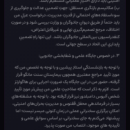
امنیتی باید دارای اختیارِ عملیاتیِ مستقیم باشد.
ب) مکانیسمِ بازنگریِ مستقل: جهتِ تضمینِ عدالت و جلوگیری از
سوءاستفاده‌هایِ احتمالی از قدرتِ مدیریت، درخواستِ عزلِ من
باید حتماً از طریقِ دیوانِ جادوگران و وزارت بررسی شود و در صورتِ
اختلاف، مرجعِ تصمیم‌گیریِ نهایی و غیرقابل‌اعتراض،
کنفدراسیون بین‌المللی جادوگران باشد. این تنها راهِ تضمینِ
پایداریِ این اتحاد در سطح جهانی است.
۳. در خصوص جایگاه علمی و شفابخشی جادویی:
با توجه به بازنشستگیِ استادِ پیشین و با توجه به تخصصِ من که
موردِ تأییدِ مراجعِ معتبری همچون بیمارستانِ سنت مانگو قرار
گرفته، حضور من در این جایگاه یک ضرورتِ اجرایی برای هاگوارتز
است. لازم به ذکر است که صلاحیتِ علمیِ من پیش‌تر موردِ تأییدِ
شخصِ آلبوس دامبلدور نیز قرار گرفته بود. با توجه به مشغله‌هایِ
بسیار در فرماندهیِ محفل ققنوس و مدیریتِ بحران‌هایِ امنیتی،
امکانِ برگزاریِ سخنرانیِ عملی در زمانِ کنونی میسر نیست؛ اما
پیشنهاد می‌کنم به جای سخنرانی، بر اساسِ سوابقِ علمی و
تأییدیه هایِ موجود، انتصاب من صورت پذیرد.