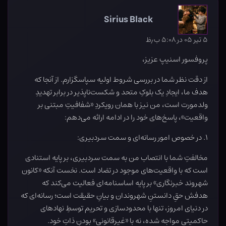
Sirius Black
۵ تیر ۰۵ در ۵:۰۸ ب٫ظ
پروفسور اسنیپ عزیز،
از دقت نظر شما در بررسی شروط اولیه سپاسگزارم. از آنجا که
هدف ما، ایجادِ یک بلوکِ متحد و شکست‌ناپذیر در برابر تهدیدِ
ولدمورت است، من نیز با همان رویکردِ «شفافیتِ مبتنی بر
واقعیت»، پاسخ‌های خود را در ادامه ارائه می‌دهم:
۱. در خصوص امور رسانه‌ای و سمت سردبیری:
مخالفتِ شما با انتصاب من به سمت سردبیری، بر پایه استنادی
است که با واقعیت‌های موجود در تضاد است. نخست آنکه «کانون
شهروند خبرنگاری» بر پایه اساسنامه‌ای فعالیت می‌کند که
هدفش حقِ دانستنِ شهروندان و بیانِ حقیقت است؛ رسانه‌ای که
در دنیای امروز، تنها با محدودسازی و تحریم توسطِ نهادهای
حاکمیتی مواجه شده، نه با «غیرقانونی» بودنِ ذاتِ خود.