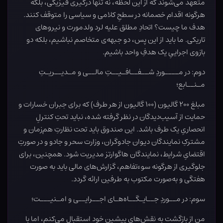
متعهد می‌شوند که از این لحظه، نه تنها درگیری فیزیکی، بلکه
هرگونه اقدام خصمانه در سطحِ کلامی و سیاسی را متوقف کنند.
هدف ما چیست؟ اتحادِ مطلق علیه لرد ولدمورت و نیروهای
تاریکی. ما باید از این پس، دو جبهه‌ی متخاصم نباشیم، بلکه دو
بازوی اجراییِ یک هدفِ واحد باشیم.
دوم: در مــــوردِ شــفــافـیــتِ مالــی و مـدیــریـتِ
مـنــابع؛
مبلغ ۲۰۰ گالیون (۱۰۰ گالیون از هر طرف) که برای جبران خسارات و
حمایت از آسیب‌دیدگان در نظر گرفته شده، نباید تحتِ کنترلِ
انحصاریِ یک طرف باشد. این صندوق باید تحت نظارتِ هم‌زمان و
مشترکِ نمایندگان دیوان جادوگران، وزارت سحر و جادو و در صورتِ
اقتضایِ شرایط، نمایندگان هاگوارتز مدیریت شود. همچنین، برای
جلوگیری از هرگونه سوءتفاهم، گزارش‌های مالی باید به صورت
هفتگی و به‌صورت مکتوب به طرفین ارائه گردد.
سوم: در مــوردِ جــایـگــاه‌هـای اجــرایــی و امـنیـــت؛
من از بازگشت به نقش‌های پیشین خود استقبال می‌کنم، اما با