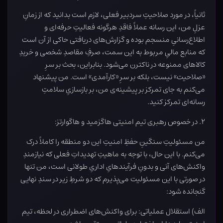
ثانیاً، در مورد صلاحیتِ سردبیر فعلی، لازم است بدانید که از زمانِ
عزلِ من، این رسانه عملاً فاقدِ هرگونه فعالیتِ حرفه‌ای و
اطلاع‌رسانیِ منسجم بوده و گزارش‌های دریافتی حاکی از آن است
که منابع مالیِ مربوط به این سمت، صرفِ مقاصدِ شخصی و خریدِ
کالاهای ممنوعه در ناکترن می‌شود. بنابراین، بحث بر سرِ
«صلاحیت» نیست، بلکه بر سرِ «کارآمدی» است. من پیشنهاد
می‌کنم به جای تمرکز بر پیشینه‌ی من، بر بازسازیِ سلامتِ
رسانه‌ای تمرکز کنید.
۲. در خصوص رهبری تیم امنیتی هاگزمید و هاگوارتز:
من مسئولیتِ سنگینِ حفظِ امنیتِ این دو منطقه را کاملاً درک
می‌کنم. با این حال، با توجه به ماهیتِ تهدیداتِ فعلی که نیازمندِ
واکنش‌های آنی و بدونِ فرآیندهایِ اداریِ طولانی است، من تنها
در صورتی با این مسئولیت می‌پذیرم که دو شرطِ زیر در سندِ نهایی
گنجانده شود:
الف) استقلال عملیاتی: برای واکنش‌های اضطراری در لحظه، تیم