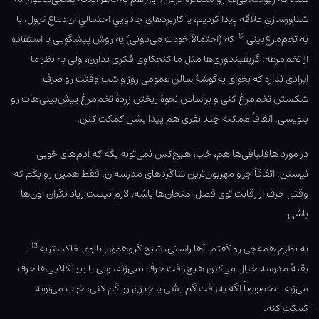
شناورسازی علاقه پیدا کردیم، یا کاربردهای جادوییِ احتمالیِ اَن‌دماغ ترول، یا
12
به تخم‌مرغ‌بینی
که (احتمالاً خودت می‌دونی) یه روش پیشگویی با استفاده
از تخم‌مرغه. گریفیندوری‌ها مثل ما کنجکاویِ فکری ندارن، ولی به نظر ما
ایرادی نداره که بخوای یه‌گوشهٔ سالن عمومی روز و شب وقتت رو صرف
شکستن تخم‌مرغ کنی و براساس نحوهٔ ریختن زردهٔ تخم‌مرغ پیش‌بینی‌هات رو
بنویسی. اتفاقاً ممکنه چند نفری هم پیدا بشن کمکت کنن.
در مورد هافلپافی‌ها هم، خب، هیچ‌کس نمی‌تونه بگه که آدم‌های خوبی
نیستن. اتفاقاً جزو مهربون‌ترین شاگردهای مدرسه‌ان. فقط همین رو بگم که
وقتی حرف از رقابت توی فصل امتحان‌ها باشه، لازم نیست زیاد نگران اون‌ها
باشی.
13
به نظرم همه‌چی رو گفتم. آها راستی، شبح گروهمون بانوی خاکستریه
.
بقیهٔ مدرسه خیال می‌کنن هیچ‌وقت حرف نمی‌زنه، ولی با ریونکلایی‌ها حرف
می‌زنه. مخصوصاً اگه یه‌وقت گم بشی یا چیزی رو گم کنی، خوب می‌تونه
کمکت کنه.